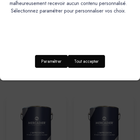
malheureusement recevoir aucun contenu personnalisé.
Sélectionnez paramétrer pour personnaliser vos choix.
Mercadier
Mercadier
Brosse Plate Universelle -
Peinture Mercadier -
Paramétrer
Tout accepter
Economique
L'Impression Rose-Base P-5
litres
1,94€
131,40€