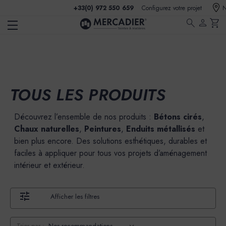
+33(0) 972 550 659
Configurez votre projet
N
search
person
shopping_cart
TOUS LES PRODUITS
Découvrez l’ensemble de nos produits :
Bétons cirés
,
Chaux naturelles
,
Peintures
,
Enduits métallisés
et
bien plus encore. Des solutions esthétiques, durables et
faciles à appliquer pour tous vos projets d’aménagement
intérieur et extérieur.
Afficher les filtres
Trier par :