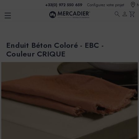
+33(0) 972 550 659
Configurez votre projet
N
search
person
shopping_cart
Enduit Béton Coloré - EBC -
Couleur CRIQUE