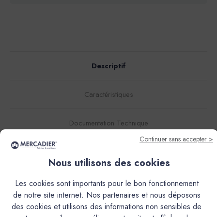
Descriptif
Caractéristiques
Documentation Technique
Continuer sans accepter >
Couleurs & Échantillons
Nous utilisons des cookies
L’Enduit Béton Coloré (EBC), est un mortier décoratif de
Les cookies sont importants pour le bon fonctionnement
finition, teinté dans la masse, à grain très fin.Il s'obtient par
de notre site internet. Nos partenaires et nous déposons
le mélange d'une poudre et d'une résine liquide. Ses
des cookies et utilisons des informations non sensibles de
qualités d'accroche exceptionnelles, sans primaire, sur la