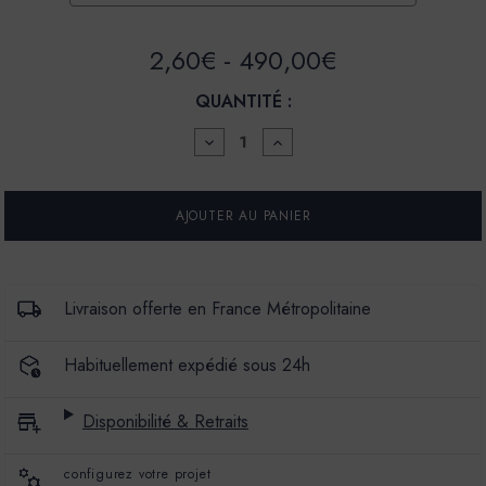
2,60€ - 490,00€
QUANTITÉ :
DIMINUER
AUGMENTER
LA
LA
QUANTITÉ
QUANTITÉ
POUR
POUR
ENDUIT
ENDUIT
BÉTON
BÉTON
COLORÉ
COLORÉ
-
-
EBC
EBC
-
-
Livraison offerte en France Métropolitaine
COULEUR
COULEUR
CRIQUE
CRIQUE
Habituellement expédié sous 24h
Disponibilité & Retraits
configurez votre projet