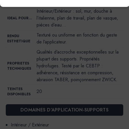
Poudre + résine liquide (liant).
Intérieur/Extérieur : sol, mur, douche à
l’italienne, plan de travail, plan de vasque,
IDEAL POUR…
pièces d’eau…
Texturé ou uniforme en fonction du geste
RENDU
ESTHETIQUE
de l’applicateur.
Qualités d’accroche exceptionnelles sur la
plupart des supports. Propriétés
PROPRIETES
hydrofuges. Testé par le CEBTP :
TECHNIQUES
adhérence, résistance en compression,
abrasion TABER, poinçonnement ZWICK.
TEINTES
20
DISPONIBLES
DOMAINES D’APPLICATION-SUPPORTS
Intérieur / Extérieur