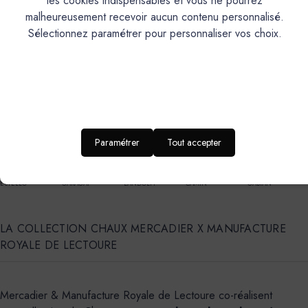
les cookies indispensables et vous ne pourrez
LA COLLECTION CHAUX
malheureusement recevoir aucun contenu personnalisé.
Sélectionnez paramétrer pour personnaliser vos choix.
Les
85 couleurs de notre gamm
e de
badigeon et
d'enduits de Chaux
, imaginés pour tous les univers décoratifs,
classiques ou plus contemporains. Idéal pour (selon produits) :
intérieur/extérieur selon teintes, mur, douche, plan de vasque,
pièce d'eau, façade.
Paramétrer
Tout accepter
CALISSON
MARCEL
PASTAGA
CAGNARD
BARIGOULE
GIBASSIER
GANDIN
BANASTON
PANISSE
OLI
DÉGUN
OUSTAO
TERRAIO
ESQUIROU
GAMATE
ESTELLO
GARAGAÏ
LANDOLFI
CAMIN
GABIAN
LA COLLECTION CHAUX MERCADIER X MANUFACTURE
ROYALE DE LECTOURE
Mercadier & Manufacture Royale de Lectoure co-réalisent