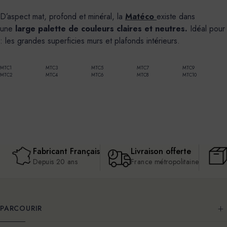
D’aspect mat, profond et minéral, la
Matéco
existe dans
une
large palette de couleurs claires et neutres.
Idéal pour
: les grandes superficies murs et plafonds intérieurs.
MTC1
MTC3
MTC5
MTC7
MTC9
MTC2
MTC4
MTC6
MTC8
MTC10
Fabricant Français
Livraison offerte
Depuis 20 ans
France métropolitaine
PARCOURIR