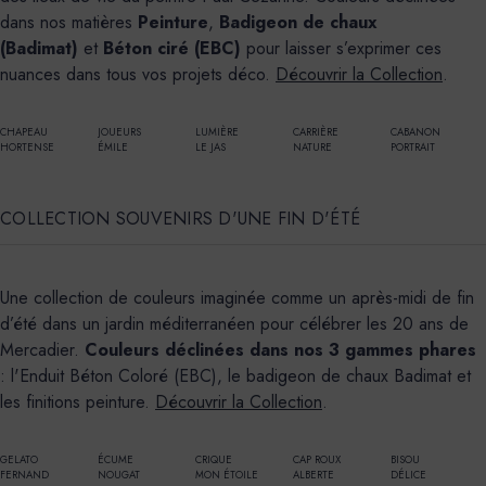
dans nos matières
Peinture
,
Badigeon de chaux
(Badimat)
et
Béton ciré (EBC)
pour laisser s’exprimer ces
nuances dans tous vos projets déco.
Découvrir la Collection
.
CHAPEAU
JOUEURS
LUMIÈRE
CARRIÈRE
CABANON
HORTENSE
ÉMILE
LE JAS
NATURE
PORTRAIT
COLLECTION SOUVENIRS D'UNE FIN D'ÉTÉ
Une collection de couleurs imaginée comme un après-midi de fin
d’été dans un jardin méditerranéen pour célébrer les 20 ans de
Mercadier.
Couleurs déclinées
dans nos 3 gammes phares
: l
'Enduit Béton Coloré (EBC), le badigeon de chaux Badimat et
les finitions peinture
.
Découvrir la Collection
.
GELATO
ÉCUME
CRIQUE
CAP ROUX
BISOU
FERNAND
NOUGAT
MON ÉTOILE
ALBERTE
DÉLICE