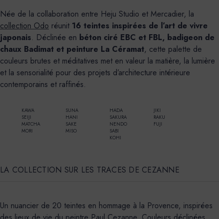
Née de la collaboration entre Heju Studio et Mercadier, la
collection Odo
réunit
16 teintes inspirées de l’art de vivre
japonais
. Déclinée en
béton ciré EBC et FBL, badigeon de
chaux Badimat et peinture La Céramat
, cette palette de
couleurs brutes et méditatives met en valeur la matière, la lumière
et la sensorialité pour des projets d’architecture intérieure
contemporains et raffinés.
KAWA
SUNA
HADA
JIKI
SEIJI
HANI
SAKURA
RAKU
MATCHA
SAKE
NENDO
FUJI
MORI
MISO
SABI
KOHI
LA COLLECTION SUR LES TRACES DE CEZANNE
Un nuancier de 20 teintes en hommage à la Provence, inspirées
des lieux de vie du peintre Paul Cezanne. Couleurs déclinées