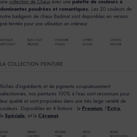
une
collection de Chaux
avec une
palette de couleurs à
dominantes poudrées et romantiques.
Les 20 couleurs de
notre badigeon de chaux Badimat
sont disponibles en version
pré-teintée pour une utilisation en intérieur.
ANTIQUE
BLEU NUIT
CHANVRE
CYPRÈS
LICHEN
ARTICHAUT
BRONZE
CHAUX
GLAISE
MOUSSE
LA COLLECTION PEINTURE
Riches d’ingrédients et de pigments scrupuleusement
sélectionnés, nos peintures 100% à l’eau sont
reconnues pour
leur qualité et sont proposées dans une très large variété de
couleurs. Disponibles en 4 finitions : la
Premium
, l’
Extra
,
la
Spéciale
, et la
Céramat
.
JOHN
BRAVO
BOURKE
TATIN
ROSIE
CARI
CALYPSO
TSAR
XO
ROUDOUDOU