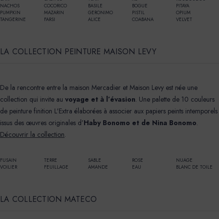
NACHOS
COCORICO
BASILE
BOGUE
PITAYA
PUMPKIN
MAZARIN
GERONIMO
PISTIL
OPIUM
TANGERINE
FARSI
ALICE
COABANA
VELVET
LA COLLECTION PEINTURE MAISON LEVY
De la rencontre entre la maison Mercadier et Maison Levy est née une
collection qui invite au
voyage et à l’évasion
. Une palette de 10 couleurs
de peinture finition L'Extra élaborées à associer aux papiers peints intemporels
issus des œuvres originales d’
Haby Bonomo et de Nina Bonomo
.
Découvrir la collection
.
FUSAIN
TERRE
SABLE
ROSE
NUAGE
VOILIER
FEUILLAGE
AMANDE
EAU
BLANC DE TOILE
LA COLLECTION MATECO