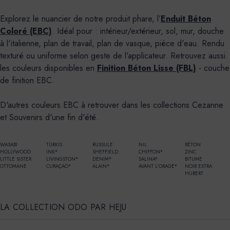
Explorez le nuancier de notre produit phare, l’
Enduit Béton
Coloré (EBC)
. Idéal pour : intérieur/extérieur, sol, mur, douche
à l'italienne, plan de travail, plan de vasque, pièce d'eau. Rendu
texturé ou uniforme selon geste de l'applicateur. Retrouvez aussi
les couleurs disponibles en
Finition Béton Lisse (FBL)
- couche
de finition EBC.
D'autres couleurs EBC à retrouver dans les collections Cezanne
et Souvenirs d'une fin d'été.
WASABI
TÜRKIS
RUSSULE
NIL
BÉTON
HOLLYWOOD
INK*
SHEFFIELD
CHIFFON*
ZINC
LITTLE SISTER
LIVINGSTON*
DENIM*
SALINA*
BITUME
OTTOMANE
CURAÇAO*
ALAIN*
AVANT L'ORAGE*
NOIR EXTRA
HUBERT
LA COLLECTION ODO PAR HEJU