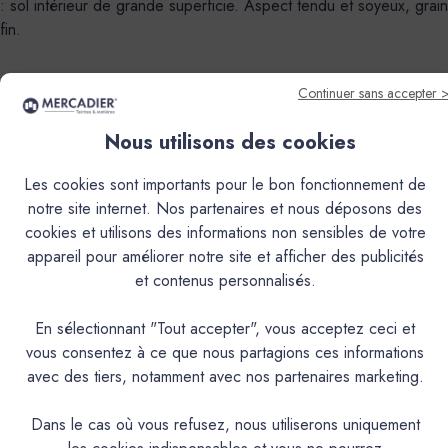
: sol intérieur de grande superficie. Aspect tendu et soyeux, grain
fin.
ARIEL
BERLIOZ
BORIE
LONGANI
MARCASSIN
Continuer sans accepter 
Nous utilisons des cookies
LA COLLECTION SOL COULÉ AXXX
Les cookies sont importants pour le bon fonctionnement de
notre site internet. Nos partenaires et nous déposons des
Le
Sol Coulé Anhydride (AXXX)
se décline en 20 teintes,
cookies et utilisons des informations non sensibles de votre
allant des tons neutres aux couleurs plus affirmées. Idéal pour :
appareil pour améliorer notre site et afficher des publicités
sol intérieur de grande superficie, adapté au trafic intense.
et contenus personnalisés.
Aspect extrêmement lisse, à grain ultra fin et doux au toucher.
Disponible dans une palette de 20 couleurs.
En sélectionnant "Tout accepter", vous acceptez ceci et
vous consentez à ce que nous partagions ces informations
MARNE
SABOR
COFETE
GIVRE
DONKEY
avec des tiers, notamment avec nos partenaires marketing.
TAHINI
ASWAN
MILNA
FROCK
NONZA
Dans le cas où vous refusez, nous utiliserons uniquement