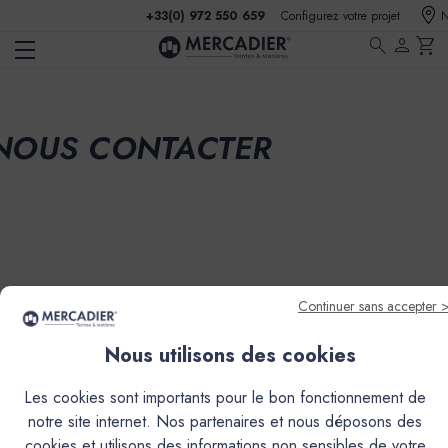
+33(0) 972 550 659
Configurez votre projet
N
search
person
shopping_cart
NOUS CONTACTER
Fabricant Français
Livraison offerte
Continuer sans accepter 
Depuis 20 ans
France métropolitaine
Nous utilisons des cookies
Les cookies sont importants pour le bon fonctionnement de
PARCOURIR
notre site internet. Nos partenaires et nous déposons des
cookies et utilisons des informations non sensibles de votre