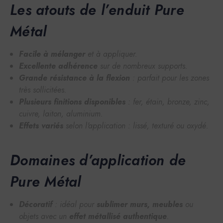
Les atouts de l’enduit Pure
Métal
Facile à mélanger
et à appliquer.
Excellente adhérence
sur de nombreux supports.
Grande résistance à la flexion
: parfait pour les zones
très sollicitées.
Plusieurs finitions disponibles
: fer, étain, bronze, zinc,
cuivre, laiton, aluminium.
Effets variés
selon l'application : lissé, texturé ou oxydé.
Domaines d’application de
Pure Métal
Décoratif
: idéal pour
sublimer murs, meubles
ou
objets avec un
effet métallisé authentique
.