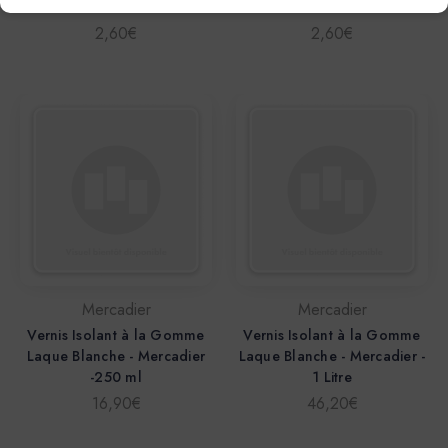
11*7 - Bronze
11*7 - Aluminium
2,60€
2,60€
Mercadier
Mercadier
Vernis Isolant à la Gomme
Vernis Isolant à la Gomme
Laque Blanche - Mercadier
Laque Blanche - Mercadier -
-250 ml
1 Litre
16,90€
46,20€