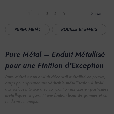
1
2
3
4
5
Suivant
PURE® MÉTAL
ROUILLE ET EFFETS
Pure Métal – Enduit Métallisé
pour une Finition d'Exception
Pure Métal
est un
enduit décoratif métallisé
en poudre,
conçu pour apporter une
véritable métallisation à froid
aux surfaces. Grâce à sa composition enrichie en
particules
métalliques
, il garantit une
finition haut de gamme
et un
rendu visuel unique.