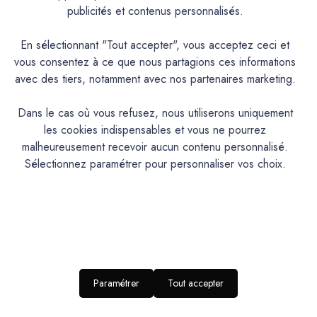
publicités et contenus personnalisés.
Mercadier
Mercadier
Echantillon Matière Pure
Echantillon Matière Pure
En sélectionnant "Tout accepter", vous acceptez ceci et
Métal Echantillon Couleur
Métal Echantillon Couleur
11*7 - Etain
11*7 - Cuivre
vous consentez à ce que nous partagions ces informations
avec des tiers, notamment avec nos partenaires marketing.
2,60€
2,60€
Dans le cas où vous refusez, nous utiliserons uniquement
les cookies indispensables et vous ne pourrez
malheureusement recevoir aucun contenu personnalisé.
Sélectionnez paramétrer pour personnaliser vos choix.
Mercadier
Mercadier
Paramétrer
Tout accepter
Echantillon Matière Pure
Echantillon Matière Pure
Métal Echantillon Couleur
Métal Echantillon Couleur