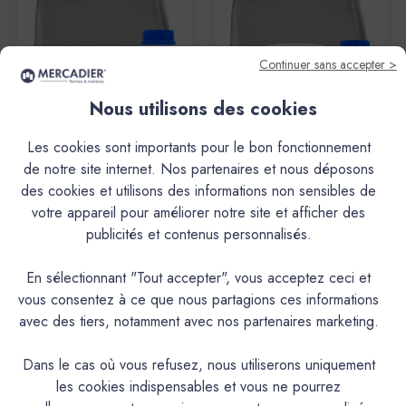
Continuer sans accepter >
Nous utilisons des cookies
Mercadier
Mercadier
Les cookies sont importants pour le bon fonctionnement
de notre site internet. Nos partenaires et nous déposons
Enduit Béton Coloré - EBC -
Enduit Béton Coloré - EBC -
Couleur BRUME - Dose Essai
Couleur BRUME - 5,3kg Le
des cookies et utilisons des informations non sensibles de
shoT (Poudre + Liant)
votre appareil pour améliorer notre site et afficher des
34,60€
142,20€
publicités et contenus personnalisés.
En sélectionnant "Tout accepter", vous acceptez ceci et
vous consentez à ce que nous partagions ces informations
avec des tiers, notamment avec nos partenaires marketing.
Dans le cas où vous refusez, nous utiliserons uniquement
les cookies indispensables et vous ne pourrez