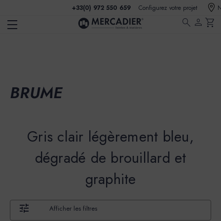
+33(0) 972 550 659
Configurez votre projet
N
search
person
shopping_cart
BRUME
Gris clair légèrement bleu,
dégradé de brouillard et
graphite
Afficher les filtres