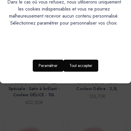
Dans le cas où vous refusez, nous utiliserons uniquement
les cookies indispensables et vous ne pourrez
malheureusement recevoir aucun contenu personnalisé.
Sélectionnez paramétrer pour personnaliser vos choix.
Paramétrer
Tout accepter
Mercadier
Mercadier
Peinture Mercadier - La
Peinture L'Extra - Satin -
Spéciale - Satin à brillant -
Couleur Délice - 2,5L
Couleur DÉLICE - 10L
126,70€
402,00€