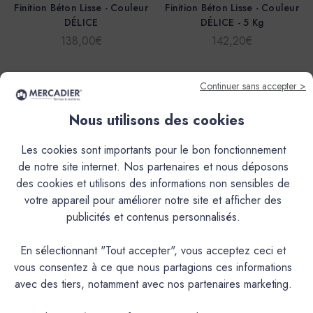
Finition Béton Lisse - Couleur
Finition Béton Lisse - Couleur
DÉLICE
DÉLICE - 5 Kg
138,00€
142,20€
Continuer sans accepter >
Nous utilisons des cookies
Les cookies sont importants pour le bon fonctionnement
de notre site internet. Nos partenaires et nous déposons
des cookies et utilisons des informations non sensibles de
votre appareil pour améliorer notre site et afficher des
publicités et contenus personnalisés.
Mercadier
Mercadier
En sélectionnant "Tout accepter", vous acceptez ceci et
Peinture Mercadier - La
Peinture Mercadier - La
vous consentez à ce que nous partagions ces informations
Spéciale - Satin à brillant -
Spéciale - Satin à brillant -
Couleur DÉLICE - 2,5L
Couleur DÉLICE - 1L
avec des tiers, notamment avec nos partenaires marketing.
143,70€
74,20€