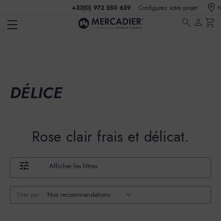
+33(0) 972 550 659
Configurez votre projet
N
search
person
shopping_cart
DÉLICE
Rose clair frais et délicat.
Afficher les filtres
Trier par :