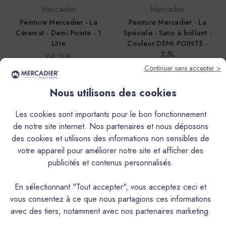
Mercadier
Mercadier
Peinture Mercadier - La
Peinture Mercadier - La
Céramat - Demi Pointe - 1
Spéciale - Satin à brillant -
Litre
Couleur DEMI POINTE -
2,5L
64,30€
143,70€
Continuer sans accepter >
Nous utilisons des cookies
Les cookies sont importants pour le bon fonctionnement
de notre site internet. Nos partenaires et nous déposons
des cookies et utilisons des informations non sensibles de
votre appareil pour améliorer notre site et afficher des
publicités et contenus personnalisés.
En sélectionnant "Tout accepter", vous acceptez ceci et
vous consentez à ce que nous partagions ces informations
Mercadier
Mercadier
avec des tiers, notamment avec nos partenaires marketing.
Peinture Mercadier - La
Peinture Mercadier - La