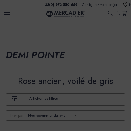
+33(0) 972 550 659
Configurez votre projet
N
search
person
shopping_cart
DEMI POINTE
Rose ancien, voilé de gris
Afficher les filtres
Trier par :