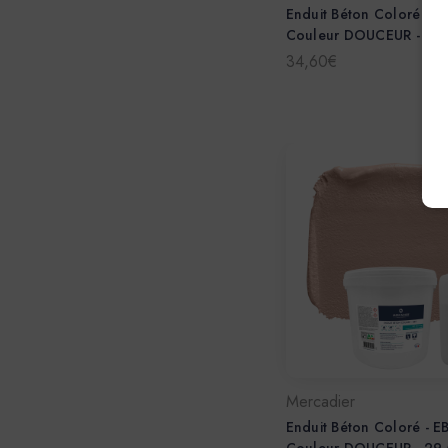
Enduit Béton Coloré - E
Couleur DOUCEUR - Dos
34,60€
Mercadier
Enduit Béton Coloré - E
Couleur DOUCEUR - 29,