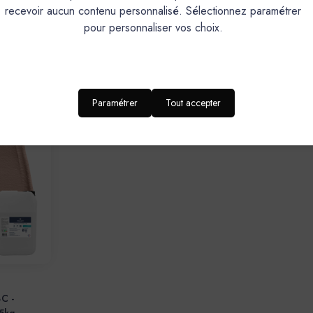
BC -
Enduit Béton Coloré - EBC -
Enduit Béton 
recevoir aucun contenu personnalisé. Sélectionnez paramétrer
e Essai
Couleur DOUCEUR - 5,3kg Le shoT
Couleur DOUC
pour personnaliser vos choix.
(Poudre + Liant)
(Poudre + Lia
142,20€
276,20€
Paramétrer
Tout accepter
BC -
5kg