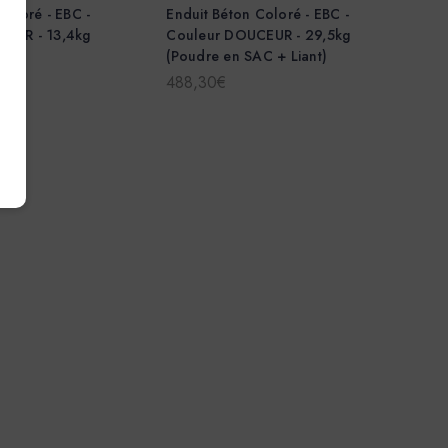
Coloré - EBC -
Enduit Béton Coloré - EBC -
EUR - 13,4kg
Couleur DOUCEUR - 29,5kg
nt)
(Poudre en SAC + Liant)
488,30€