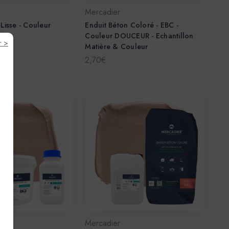
Mercadier
 Lisse - Couleur
Enduit Béton Coloré - EBC -
Couleur DOUCEUR - Echantillon
r >
Matière & Couleur
2,70€
Mercadier