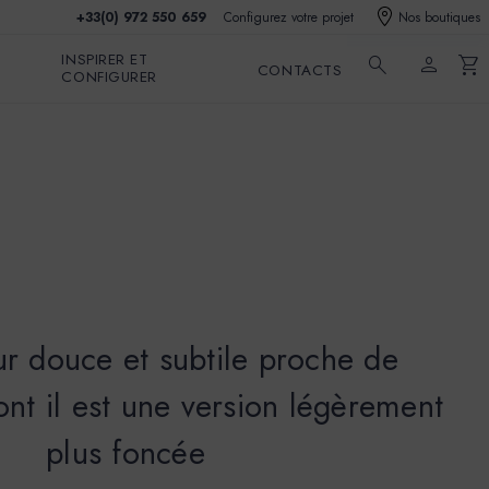
+33(0) 972 550 659
Configurez votre projet
Nos boutiques
INSPIRER ET
search
person
shopping_cart
CONTACTS
CONFIGURER
r douce et subtile proche de
t il est une version légèrement
plus foncée