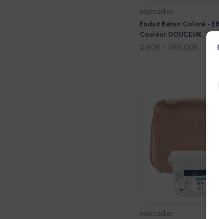
Mercadier
Enduit Béton Coloré - E
Couleur DOUCEUR
2,60€ - 490,00€
Mercadier