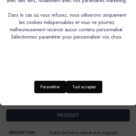
avec des tiers, notamment avec nos partenaires marketing.
certaines couleurs.En version Pigments poudre à mélanger,
application déconseillée à l’extérieur pour les teintes
Dans le cas où vous refusez, nous utiliserons uniquement
suivantes : AGAVE, ALBERTE, AURIGON, BARIGOULE,
les cookies indispensables et vous ne pourrez
BIMONT, BISOU, CAFOUCH, CAP ROUX, CISTE,
malheureusement recevoir aucun contenu personnalisé.
CRIQUE, DELICE, ECUME, FADA, FIGUIER, GOLF CLAIR,
Sélectionnez paramétrer pour personnaliser vos choix.
GRAND PIN, JOUBARBE, LAURIER, LONGAGNE,
MINOT, MIRAMAR, MON ETOILE, OULIVIÉ, PESCADOU,
PICNIC, SARTINE, SORMIOU, TREMPETTE.Teintes qui
peuvent être utilisées à l’extérieur sauf dans le cas d’une
I.T.E. (Isolation Thermique par l’Extérieur) : BANASTON,
CAGNARD, CAGOLE, CALABRUN, CAMIN, CANAILLE,
CHAVANNE, FRIOUL, GIBASSIER, MALLON, MARCEL,
Paramétrer
Tout accepter
PAUL, PANISSE, PISTOU, RAVI, ROUSTIDO, SAINTE-
BAUME, SARRIETTE, TERRAIO.
PRODUIT
Enduit de finition naturel et écologique
DESCRIPTION