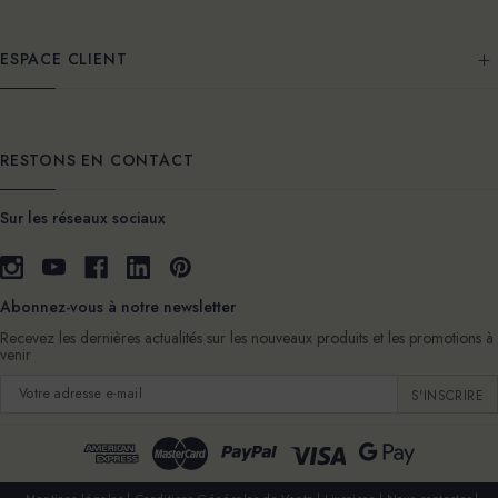
ESPACE CLIENT
RESTONS EN CONTACT
Sur les réseaux sociaux
Abonnez-vous à notre newsletter
Recevez les dernières actualités sur les nouveaux produits et les promotions à
venir
Adresse
e-
mail
Mentions légales
Conditions Générales de Vente
Livraison
Nous contacter