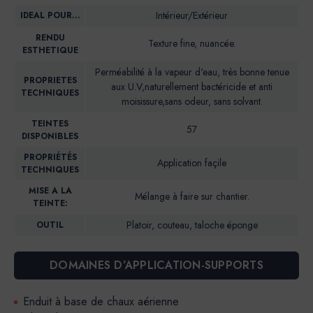
Intérieur/Extérieur
IDEAL POUR…
RENDU
Texture fine, nuancée.
ESTHETIQUE
Perméabilité à la vapeur d'eau, très bonne tenue
PROPRIETES
aux U.V,naturellement bactéricide et anti
TECHNIQUES
moisissure,sans odeur, sans solvant.
TEINTES
57
DISPONIBLES
PROPRIÉTÉS
Application façile
TECHNIQUES
MISE A LA
Mélange à faire sur chantier.
TEINTE:
Platoir, couteau, taloche éponge
OUTIL
DOMAINES D’APPLICATION-SUPPORTS
Enduit à base de chaux aérienne