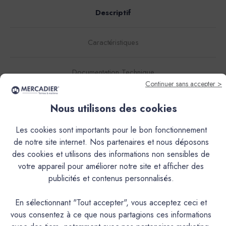
Descriptif
Caractéristiques
Documentation Technique
Continuer sans accepter >
Couleurs & Échantillons
Nous utilisons des cookies
Le Minéral 000 est un enduit de finition naturel à base de
Les cookies sont importants pour le bon fonctionnement
chaux aérienne. Il permet d'obtenir une texture fine,
de notre site internet. Nos partenaires et nous déposons
nuancée et des teintes chaleureuses. Sa granulométrie
des cookies et utilisons des informations non sensibles de
constante finement rustique de 0 à 0,7 mm est idéale pour
votre appareil pour améliorer notre site et afficher des
la réalisation de décors multiples: taloché,écrasé et lissé.Sa
publicités et contenus personnalisés.
nature en fait un produit exceptionnel autant en intérieur
qu’en extérieur.Cependant, le mode de mise à la teinte
En sélectionnant "Tout accepter", vous acceptez ceci et
(Pigments poudre à mélanger ou Pré-teinté) rend utilisable
vous consentez à ce que nous partagions ces informations
ou non le produit en extérieur et peut limiter l’usage de