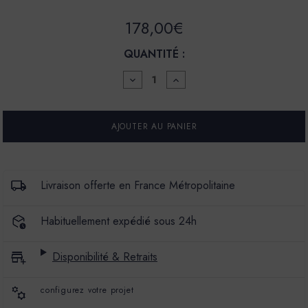
178,00€
QUANTITÉ :
DIMINUER
AUGMENTER
LA
LA
QUANTITÉ
QUANTITÉ
POUR
POUR
ENDUIT
ENDUIT
DE
DE
CHAUX
CHAUX
NATURELLES
NATURELLES
-
-
MINÉRAL
MINÉRAL
Livraison offerte en France Métropolitaine
000
000
-
-
COULEUR
COULEUR
Habituellement expédié sous 24h
ROUCAS
ROUCAS
Disponibilité & Retraits
configurez votre projet