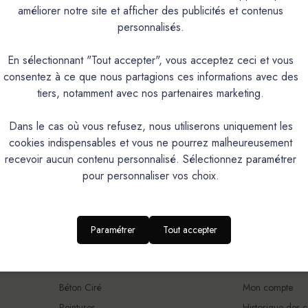
améliorer notre site et afficher des publicités et contenus
personnalisés.
En sélectionnant "Tout accepter", vous acceptez ceci et vous
consentez à ce que nous partagions ces informations avec des
tiers, notamment avec nos partenaires marketing.
Dans le cas où vous refusez, nous utiliserons uniquement les
cookies indispensables et vous ne pourrez malheureusement
recevoir aucun contenu personnalisé. Sélectionnez paramétrer
pour personnaliser vos choix.
aison offerte
Retrait magasin
Service client
ce métropolitaine
Sous 2h ou 48/72h
Réactif, à votre
Paramétrer
Tout accepter
NOS UNIVERS MATIÈRES
ESPACE CLI
Béton Ciré
Mon compte
Peintures
Historique des