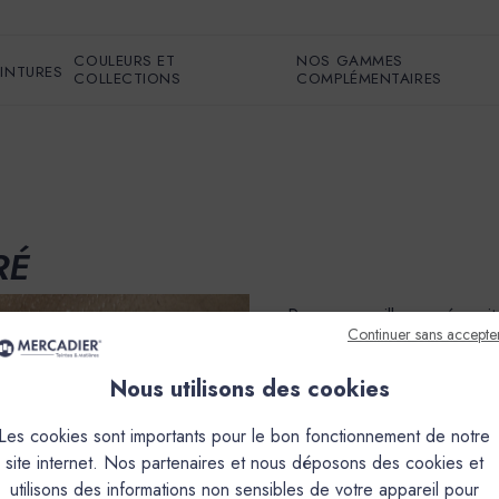
COULEURS ET
NOS GAMMES
EINTURES
COLLECTIONS
COMPLÉMENTAIRES
RÉ
Pour une meilleure pérennit
Continuer sans accepte
privilégier un entretien ré
proposons une gamme complè
Nous utilisons des cookies
Fiches techniques
Les cookies sont importants pour le bon fonctionnement de notre
site internet. Nos partenaires et nous déposons des cookies et
ient aucun produit.
utilisons des informations non sensibles de votre appareil pour