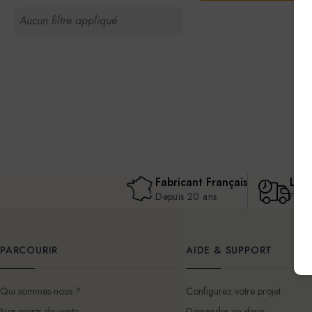
Aucun filtre appliqué
Fabricant Français
Livr
Depuis 20 ans
Fran
PARCOURIR
AIDE & SUPPORT
Qui sommes-nous ?
Configurez votre projet
Nos points de vente
Demander un devis