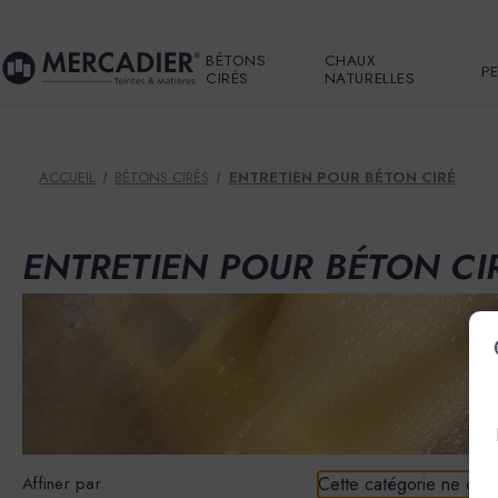
BÉTONS
CHAUX
P
CIRÉS
NATURELLES
ACCUEIL
BÉTONS CIRÉS
ENTRETIEN POUR BÉTON CIRÉ
ENTRETIEN POUR BÉTON CI
Affiner par
Cette catégorie ne cont