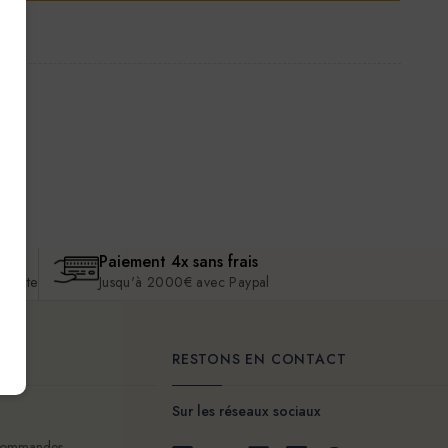
Paiement 4x sans frais
 écoute
Jusqu'à 2000€ avec Paypal
ENT
RESTONS EN CONTACT
Sur les réseaux sociaux
 commandes