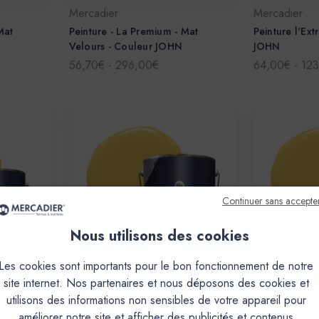
Mercadier
Mercadier
Mat
Peinture - La Premium - Mat
Peinture l'Ext
N
Velours - Couleur JOHN
JOHN
56,70€ - 296,00€
64,00€ - 12
Continuer sans accepte
Nous utilisons des cookies
Les cookies sont importants pour le bon fonctionnement de notre
site internet. Nos partenaires et nous déposons des cookies et
Mercadier
Mercadier
utilisons des informations non sensibles de votre appareil pour
- Couleur
Peinture Mercadier - La Céramat -
Peinture Merc
améliorer notre site et afficher des publicités et contenus