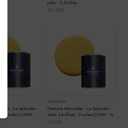
s
John - 2,5 Litres
123,60€
Mercadier
dier - La Spéciale -
Peinture Mercadier - La Spéciale -
nt - Couleur JOHN -
Satin à brillant - Couleur JOHN - 1L
74,20€