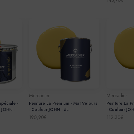
143,70€
Mercadier
Mercadier
Spéciale -
Peinture La Premium - Mat Velours
Peinture La P
r JOHN -
- Couleur JOHN - 5L
- Couleur JOH
190,90€
112,30€