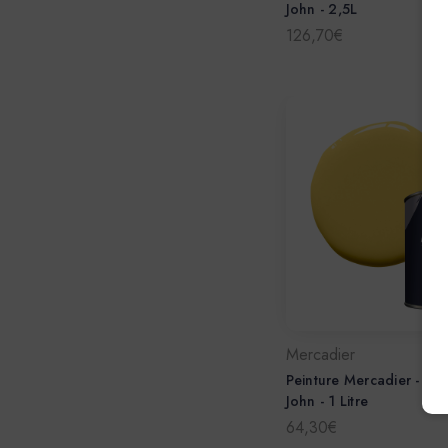
John - 2,5L
126,70€
Mercadier
Peinture Mercadier - La 
John - 1 Litre
64,30€