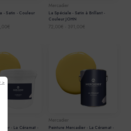
Mercadier
ra - Satin - Couleur
La Spéciale - Satin à Brillant -
Couleur JOHN
3,00€
72,00€ - 391,00€
r >
Mercadier
adier - La Céramat -
Peinture Mercadier - La Céramat -