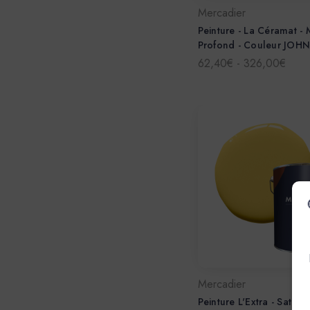
Mercadier
Peinture - La Céramat - 
Profond - Couleur JOH
62,40€ - 326,00€
Mercadier
Peinture L'Extra - Satin 