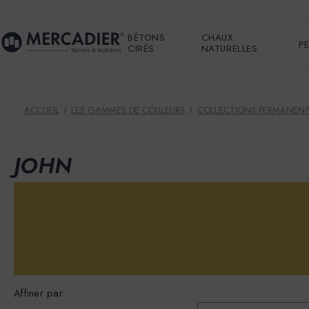
BÉTONS
CHAUX
P
CIRÉS
NATURELLES
ACCUEIL
LES GAMMES DE COULEURS
COLLECTIONS PERMANEN
JOHN
Affiner par