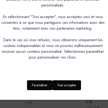
John - 5 Litres
John - 10 Litre
personnalisés.
210,10€
336,00€
En sélectionnant "Tout accepter", vous acceptez ceci et vous
consentez à ce que nous partagions ces informations avec des
tiers, notamment avec nos partenaires marketing.
Dans le cas où vous refusez, nous utiliserons uniquement les
cookies indispensables et vous ne pourrez malheureusement
recevoir aucun contenu personnalisé. Sélectionnez paramétrer
pour personnaliser vos choix.
Paramétrer
Tout accepter
Mercadier
Mercadier
Céramat -
Peinture Mercadier - Feuille Format
Peinture Merca
A5 - JOHN
Satin à brilla
2,5L
1,80€