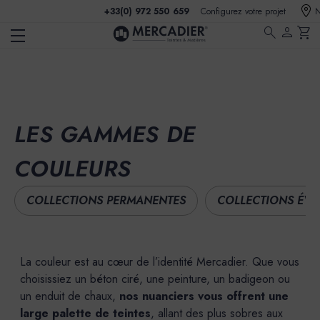
+33(0) 972 550 659
Configurez votre projet
N
search
person
shopping_cart
LES GAMMES DE
COULEURS
COLLECTIONS PERMANENTES
COLLECTIONS ÉVÉ
La couleur est au cœur de l’identité Mercadier. Que vous
choisissiez un béton ciré, une peinture, un badigeon ou
un enduit de chaux,
nos nuanciers vous offrent une
large palette de teintes
, allant des plus sobres aux