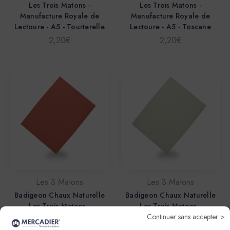
Les Trois Matons -
Les Trois Matons -
Manufacture Royale de
Manufacture Royale de
Lectoure - A5 - Tourterelle
Lectoure - A5 - Toscane
2,20€
2,20€
Les 3 Matons
Les 3 Matons
Badigeon Chaux Naturelle
Badigeon Chaux Naturelle
Les Trois Matons -
Les Trois Matons -
Continuer sans accepter >
Manufacture Royale de
Manufacture Royale de
Lectoure - A5 - Terre
Lectoure - A5 - Sauge