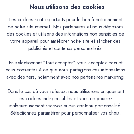
Nous utilisons des cookies
2,20€
2,20€
Les cookies sont importants pour le bon fonctionnement
de notre site internet. Nos partenaires et nous déposons
des cookies et utilisons des informations non sensibles de
votre appareil pour améliorer notre site et afficher des
publicités et contenus personnalisés.
En sélectionnant "Tout accepter", vous acceptez ceci et
vous consentez à ce que nous partagions ces informations
avec des tiers, notamment avec nos partenaires marketing.
Les 3 Matons
Les 3 Matons
Dans le cas où vous refusez, nous utiliserons uniquement
Badigeon Chaux Naturelle
Badigeon Chaux Naturelle
les cookies indispensables et vous ne pourrez
Les Trois Matons -
Les Trois Matons -
malheureusement recevoir aucun contenu personnalisé.
Manufacture Royale de
Manufacture Royale de
Sélectionnez paramétrer pour personnaliser vos choix.
Lectoure - A5 - Rosée
Lectoure - A5 - Poudre
2,20€
2,20€