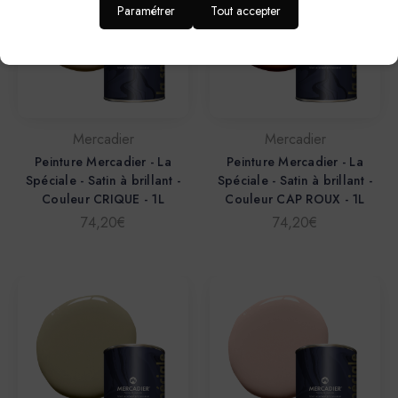
Paramétrer
Tout accepter
Mercadier
Mercadier
Peinture Mercadier - La
Peinture Mercadier - La
Spéciale - Satin à brillant -
Spéciale - Satin à brillant -
Couleur CRIQUE - 1L
Couleur CAP ROUX - 1L
74,20€
74,20€