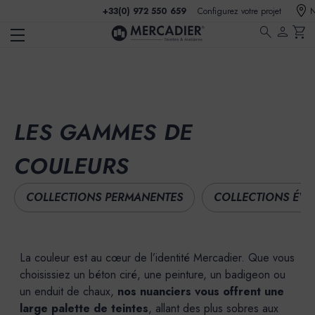
+33(0) 972 550 659
Configurez votre projet
N
search
person
shopping_cart
LES GAMMES DE
COULEURS
COLLECTIONS PERMANENTES
COLLECTIONS ÉVÉ
La couleur est au cœur de l’identité Mercadier. Que vous
choisissiez un béton ciré, une peinture, un badigeon ou
un enduit de chaux,
nos nuanciers vous offrent une
large palette de teintes
, allant des plus sobres aux