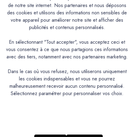
de notre site internet. Nos partenaires et nous déposons
des cookies et utilisons des informations non sensibles de
votre appareil pour améliorer notre site et afficher des
publicités et contenus personnalisés.
En sélectionnant "Tout accepter", vous acceptez ceci et
vous consentez à ce que nous partagions ces informations
avec des tiers, notamment avec nos partenaires marketing.
Dans le cas où vous refusez, nous utiliserons uniquement
Mercadier
Mercadier
les cookies indispensables et vous ne pourrez
Peinture Mercadier - La
Peinture Mercadier - La
malheureusement recevoir aucun contenu personnalisé.
Spéciale - Satin à brillant -
Spéciale - Satin à brillant -
Couleur ECUME - 1L
Couleur DÉLICE - 1L
Sélectionnez paramétrer pour personnaliser vos choix.
74,20€
74,20€