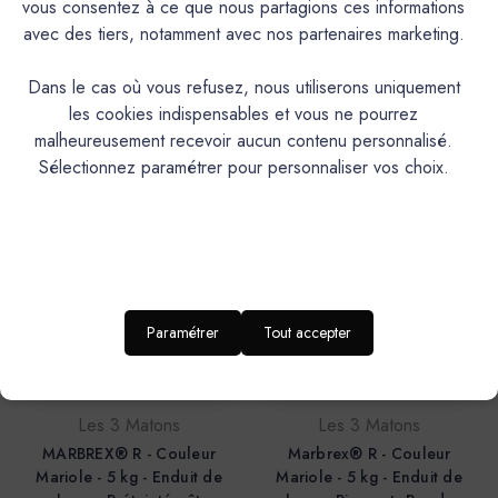
vous consentez à ce que nous partagions ces informations
Les 3 Matons
Les 3 Matons
avec des tiers, notamment avec nos partenaires marketing.
Minéral 000 - Couleur
Minéral 000 - Couleur
Mariole - 25 kg - Enduit de
Mariole - 25 kg - Enduit de
Dans le cas où vous refusez, nous utiliserons uniquement
chaux - Dose Colorante
chaux - Pigments Poudre
les cookies indispensables et vous ne pourrez
183,40€
183,40€
malheureusement recevoir aucun contenu personnalisé.
Sélectionnez paramétrer pour personnaliser vos choix.
Paramétrer
Tout accepter
Les 3 Matons
Les 3 Matons
MARBREX® R - Couleur
Marbrex® R - Couleur
Mariole - 5 kg - Enduit de
Mariole - 5 kg - Enduit de