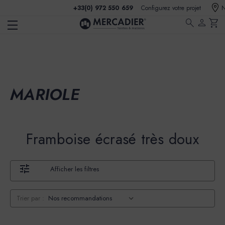
+33(0) 972 550 659
Configurez votre projet
N
search
person
shopping_cart
MARIOLE
Framboise écrasé très doux
Afficher les filtres
Trier par :