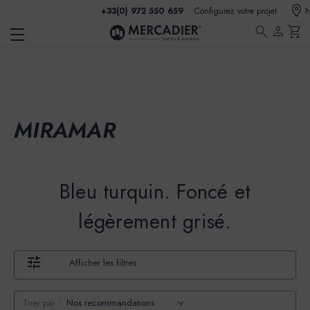
+33(0) 972 550 659
Configurez votre projet
N
search
person
shopping_cart
MIRAMAR
Bleu turquin. Foncé et
légèrement grisé.
Afficher les filtres
Trier par :