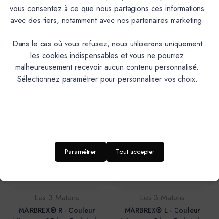
Les 3 Matons
Les 3 Matons
vous consentez à ce que nous partagions ces informations
Marmolakt® - Couleur
MARBREX® R - Couleur
avec des tiers, notamment avec nos partenaires marketing.
Miramar - 15 kg - Enduit de
Miramar - 5 kg - Enduit de
chaux - Dose Colorante
chaux - Préteinté pâte
Dans le cas où vous refusez, nous utiliserons uniquement
pigmentaire
162,80€
les cookies indispensables et vous ne pourrez
49,50€
malheureusement recevoir aucun contenu personnalisé.
Sélectionnez paramétrer pour personnaliser vos choix.
Paramétrer
Tout accepter
Les 3 Matons
Les 3 Matons
MARBREX® R - Couleur
MARBREX® L - Couleur