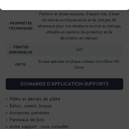
Brillance 85° (UB)*: <2
BRILLANCE
Peinture en phase aqueuse, d’aspect mat, à base
de résines acryliques pures et de charges de
PROPRIÉTÉS
céramique pour une résistance accrue au lustrage,
TECHNIQUES
utilisable en peinture de protection et de
décoration en intérieur.
TEINTES
160
DISPONIBLES
Brosse spéciale acrylique rouleau microfibre HD
OUTIL
12mm
DOMAINES D’APPLICATION-SUPPORTS
Plâtre et dérivés de plâtre
Béton, ciment, brique
Anciennes peintures
Panneaux de bois
Autre support : nous consulter