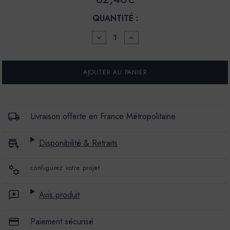
QUANTITÉ :
DIMINUER
AUGMENTER
LA
LA
QUANTITÉ
QUANTITÉ
POUR
POUR
PEINTURE
PEINTURE
-
-
LA
LA
CÉRAMAT
CÉRAMAT
-
-
MAT
MAT
Livraison offerte en France Métropolitaine
PROFOND
PROFOND
-
-
COULEUR
COULEUR
Disponibilité & Retraits
PUMPKIN
PUMPKIN
configurez votre projet
Avis produit
Paiement sécurisé