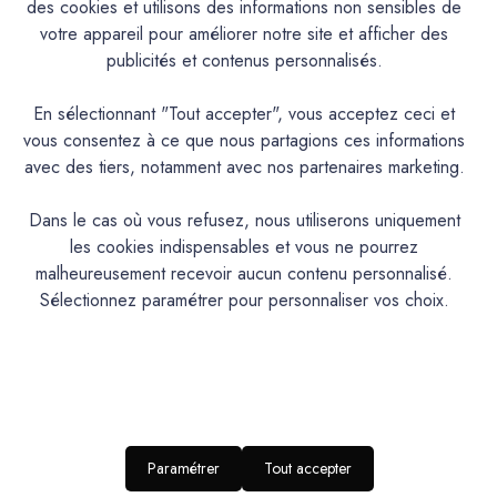
des cookies et utilisons des informations non sensibles de
votre appareil pour améliorer notre site et afficher des
Documentation Technique
publicités et contenus personnalisés.
En sélectionnant "Tout accepter", vous acceptez ceci et
Couleurs & Échantillons
vous consentez à ce que nous partagions ces informations
La Céramat est une peinture en phase aqueuse, d’aspect
avec des tiers, notamment avec nos partenaires marketing.
mat, à base de résines acryliques pures et de charges de
céramique pour une résistance accrue au lustrage, utilisable
Dans le cas où vous refusez, nous utiliserons uniquement
en peinture de protection et de décoration en intérieur.
les cookies indispensables et vous ne pourrez
malheureusement recevoir aucun contenu personnalisé.
Sélectionnez paramétrer pour personnaliser vos choix.
PRODUIT
Peinture acrylique mate lavable
DESCRIPTION
Intérieur : Murs et boiseries
IDEAL POUR…
RENDU
Aspect mat profond
ESTHETIQUE
Paramétrer
Tout accepter
NIVEAU DE