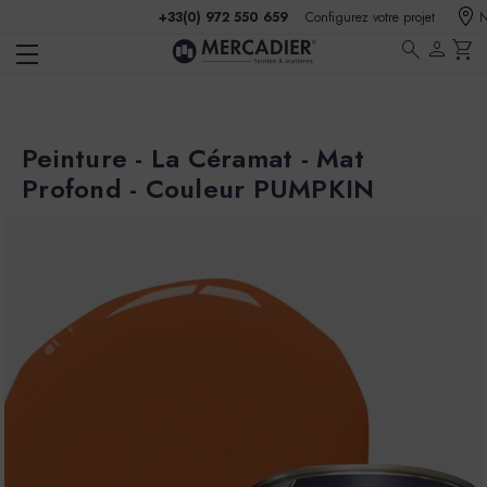
+33(0) 972 550 659
Configurez votre projet
N
search
person
shopping_cart
Peinture - La Céramat - Mat
Profond - Couleur PUMPKIN