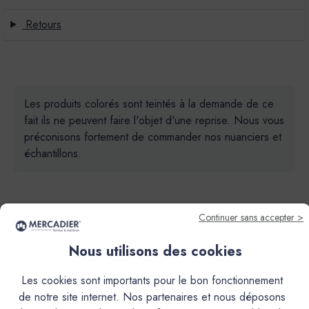
Retours
Les produits colorés sont teintés à la demande de ce
fait ils ne peuvent faire l'objet d'une reprise. Nous vous
préconisons fortement de commander nos nuanciers et
échantillons.
Continuer sans accepter >
Nous utilisons des cookies
Descriptif
Les cookies sont importants pour le bon fonctionnement
de notre site internet. Nos partenaires et nous déposons
Caractéristiques