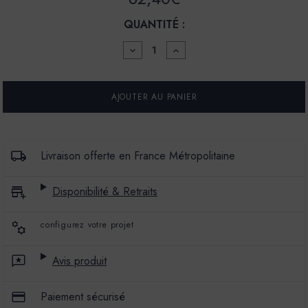
QUANTITÉ :
DIMINUER
AUGMENTER
LA
LA
QUANTITÉ
QUANTITÉ
POUR
POUR
PEINTURE
PEINTURE
-
-
LA
LA
CÉRAMAT
CÉRAMAT
-
-
MAT
MAT
Livraison offerte en France Métropolitaine
PROFOND
PROFOND
-
-
COULEUR
COULEUR
Disponibilité & Retraits
SANTOLINE
SANTOLINE
configurez votre projet
Avis produit
Paiement sécurisé