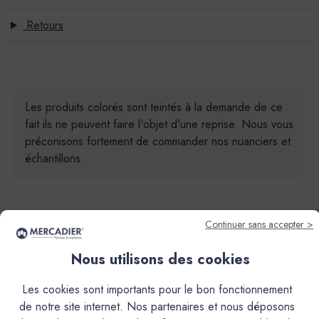
Retours
Les produits colorés sont teintés à la demande de ce
fait ils ne peuvent faire l'objet d'une reprise. Nous vous
préconisons fortement de commander nos nuanciers et
échantillons.
Continuer sans accepter >
Nous utilisons des cookies
Descriptif
Les cookies sont importants pour le bon fonctionnement
de notre site internet. Nos partenaires et nous déposons
Caractéristiques