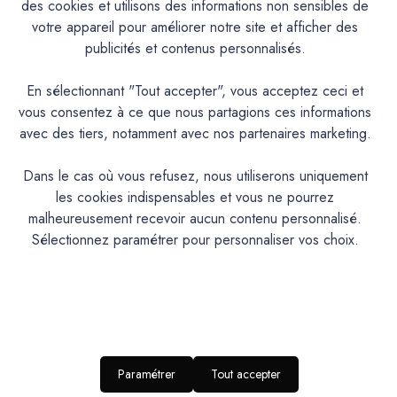
des cookies et utilisons des informations non sensibles de
votre appareil pour améliorer notre site et afficher des
Documentation Technique
publicités et contenus personnalisés.
En sélectionnant "Tout accepter", vous acceptez ceci et
Couleurs & Échantillons
vous consentez à ce que nous partagions ces informations
La Céramat est une peinture en phase aqueuse, d’aspect
avec des tiers, notamment avec nos partenaires marketing.
mat, à base de résines acryliques pures et de charges de
céramique pour une résistance accrue au lustrage, utilisable
Dans le cas où vous refusez, nous utiliserons uniquement
en peinture de protection et de décoration en intérieur.
les cookies indispensables et vous ne pourrez
malheureusement recevoir aucun contenu personnalisé.
Sélectionnez paramétrer pour personnaliser vos choix.
PRODUIT
Peinture acrylique mate lavable
DESCRIPTION
Intérieur : Murs et boiseries
IDEAL POUR…
RENDU
Aspect mat profond
ESTHETIQUE
Paramétrer
Tout accepter
NIVEAU DE