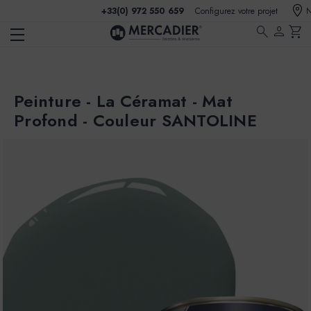
+33(0) 972 550 659
Configurez votre projet
N
search
person
shopping_cart
Peinture - La Céramat - Mat
Profond - Couleur SANTOLINE