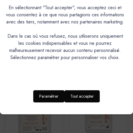
En sélectionnant "Tout accepter", vous acceptez ceci et
vous consentez à ce que nous partagions ces informations
avec des tiers, notamment avec nos partenaires marketing.
Dans le cas où vous refusez, nous utiliserons uniquement
les cookies indispensables et vous ne pourrez
Les 3 Matons
Les 3 Matons
malheureusement recevoir aucun contenu personnalisé.
Les 3 Matons - SAVON NOIR
HYDRO HO - LES 3 MATONS
Sélectionnez paramétrer pour personnaliser vos choix.
MARRAKECH - 1Kg
- 5 Litres
18,50€
80,40€
Paramétrer
Tout accepter