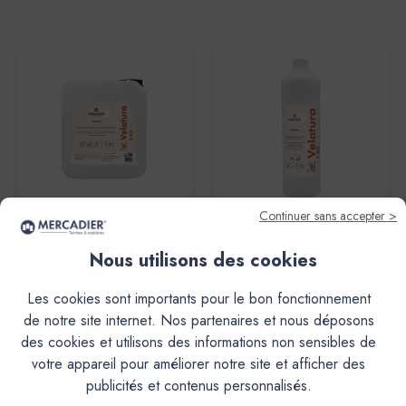
Continuer sans accepter >
Les 3 Matons
Les 3 Matons
Nous utilisons des cookies
Les 3 Matons - VELATURA
Les 3 Matons - VELATURA
5Kg
1Kg
Les cookies sont importants pour le bon fonctionnement
97,90€
24,80€
de notre site internet. Nos partenaires et nous déposons
des cookies et utilisons des informations non sensibles de
votre appareil pour améliorer notre site et afficher des
publicités et contenus personnalisés.