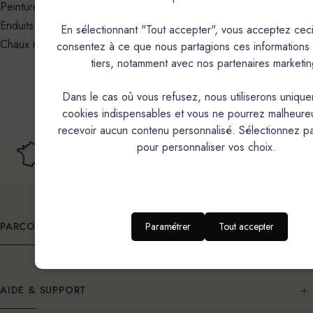
✗
Peintures
✓
Enduits métallisés
En sélectionnant "Tout accepter", vous acceptez ceci
✗
Chaux naturelle
consentez à ce que nous partagions ces informations
tiers, notamment avec nos partenaires marketin
Dans le cas où vous refusez, nous utiliserons unique
cookies indispensables et vous ne pourrez malheur
recevoir aucun contenu personnalisé. Sélectionnez p
pour personnaliser vos choix.
Fabricant Français
Livraison offerte
Depuis 20 ans
France métropolitaine
Paramétrer
Tout accepter
PARCOURIR
AIDE & SUPPORT