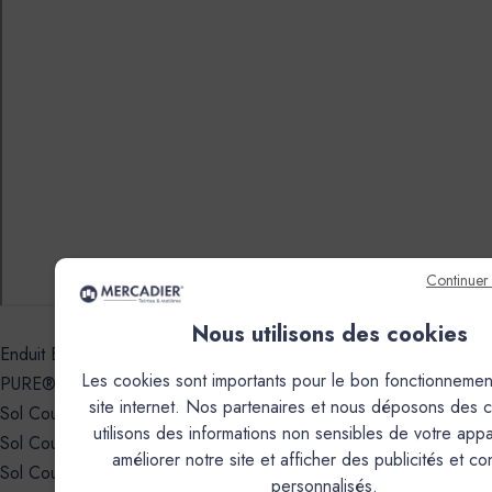
Continuer
Nous utilisons des cookies
✓
Enduit Béton Coloré - EBC
Les cookies sont importants pour le bon fonctionnemen
✓
PURE® Minéral Béton - PMB
site internet. Nos partenaires et nous déposons des c
✗
Sol Coulé - SC+
utilisons des informations non sensibles de votre appa
✗
Sol Coulé - RBX
améliorer notre site et afficher des publicités et c
✗
Sol Coulé - AXXX
personnalisés.