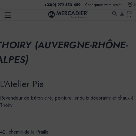
+33(0) 972 550 659
Configurez votre projet
N
search
person
shopping_cart
THOIRY (AUVERGNE-RHÔNE-
ALPES)
L'Atelier Pia
Revendeur de béton ciré, peinture, enduits décoratifs et chaux à
Thoiry
42, chemin de la Praille