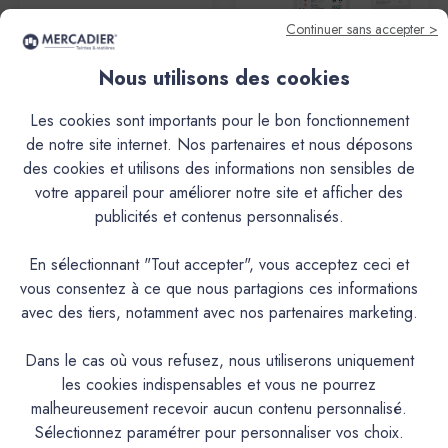
Continuer sans accepter >
Mercadier
Mercadier
Nous utilisons des cookies
Enduit Béton Coloré - EBC -
Enduit Béton Coloré - EBC -
Couleur WASABI -
Couleur WASABI - Dose
Les cookies sont importants pour le bon fonctionnement
Echantillon Matière &
Essai
de notre site internet. Nos partenaires et nous déposons
Couleur
34,60€
des cookies et utilisons des informations non sensibles de
2,70€
votre appareil pour améliorer notre site et afficher des
publicités et contenus personnalisés.
En sélectionnant "Tout accepter", vous acceptez ceci et
vous consentez à ce que nous partagions ces informations
avec des tiers, notamment avec nos partenaires marketing.
Dans le cas où vous refusez, nous utiliserons uniquement
les cookies indispensables et vous ne pourrez
malheureusement recevoir aucun contenu personnalisé.
Sélectionnez paramétrer pour personnaliser vos choix.
Mercadier
Mercadier