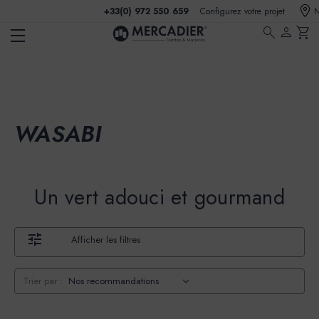
+33(0) 972 550 659
Configurez votre projet
N
search
person
shopping_cart
WASABI
Un vert adouci et gourmand
Afficher les filtres
Trier par :