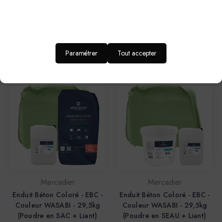
Enduit Béton Coloré - EBC -
Enduit Béton Coloré - EBC -
Couleur WASABI - 5,3kg Le
Couleur WASABI - 13,4kg
shoT (Poudre + Liant)
(Poudre + Liant)
142,20€
276,20€
Paramétrer
Tout accepter
Mercadier
Mercadier
Enduit Béton Coloré - EBC -
Enduit Béton Coloré - EBC -
Couleur WASABI - 29,5kg
Couleur WASABI - 29,5kg
(Poudre en SAC + Liant)
(Poudre en SEAU + Liant)