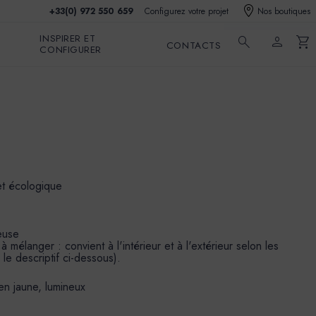
+33(0) 972 550 659
Configurez votre projet
Nos boutiques
INSPIRER ET
search
person
shopping_cart
CONTACTS
CONFIGURER
et écologique
euse
mélanger : convient à l'intérieur et à l'extérieur selon les
 le descriptif ci-dessous).
en jaune, lumineux