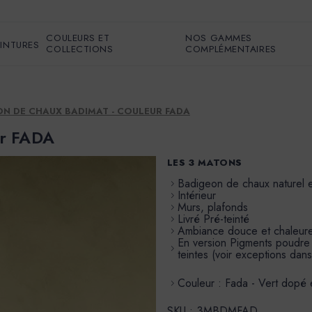
COULEURS ET
NOS GAMMES
EINTURES
COLLECTIONS
COMPLÉMENTAIRES
N DE CHAUX BADIMAT - COULEUR FADA
ur FADA
LES 3 MATONS
Badigeon de chaux naturel 
Intérieur
Murs, plafonds
Livré Pré-teinté
Ambiance douce et chaleur
En version Pigments poudre à 
teintes (voir exceptions dans
Couleur : Fada - Vert dopé 
SKU :
3MBDMFAD