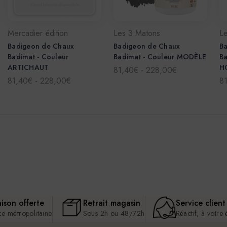
Mercadier édition
Les 3 Matons
L
Badigeon de Chaux
Badigeon de Chaux
B
Badimat - Couleur
Badimat - Couleur MODÈLE
Ba
ARTICHAUT
H
81,40€ - 228,00€
81,40€ - 228,00€
8
aison offerte
Retrait magasin
Service client
ce métropolitaine
Sous 2h ou 48/72h
Réactif, à votre