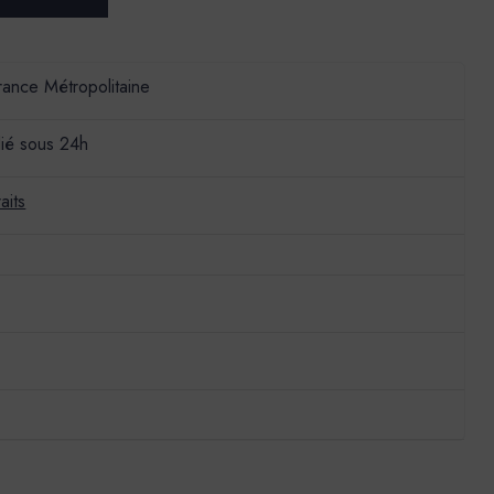
France Métropolitaine
ié sous 24h
aits