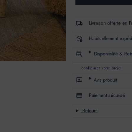
CHAUX
CHAUX
BADIMAT
BADIMAT
-
-
COULEUR
COULEUR
FADA
FADA
Livraison offerte en 
Habituellement expéd
Disponibilité & Retr
configurez votre projet
Avis produit
Paiement sécurisé
Retours