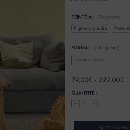
TEINTÉ À:
(Obligatoire)
Pigments poudre
Prétein
FORMAT:
(Obligatoire)
79,00€ - 222,00€
QUANTITÉ :
DIMINUER
AUGMENTER
LA
LA
QUANTITÉ
QUANTITÉ
POUR
POUR
BADIGEON
BADIGEON
DE
DE