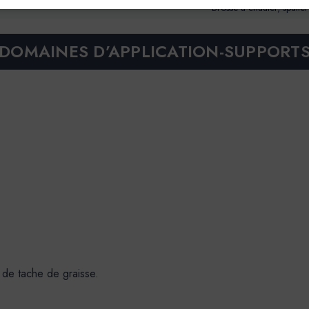
Brosse à chauler, spalter
DOMAINES D’APPLICATION-SUPPORT
 de tache de graisse.