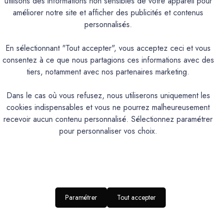
utilisons des informations non sensibles de votre appareil pour
UME, FADA, FIGUIER, GOLF CLAIR, GRAND PIN, JOUBARBE
améliorer notre site et afficher des publicités et contenus
TREMPETTE.Teintes qui peuvent être utilisées à l’extérieur sau
personnalisés.
ABRUN, CAMIN, CANAILLE, CHAVANNE, FRIOUL, GIBASSIER, 
En sélectionnant "Tout accepter", vous acceptez ceci et vous
consentez à ce que nous partagions ces informations avec des
PRODUIT
tiers, notamment avec nos partenaires marketing.
Dans le cas où vous refusez, nous utiliserons uniquement les
de chaux naturel et écologique à base de pate pigmentaire utilisées. Cette coul
cookies indispensables et vous ne pourrez malheureusement
l'Exterieur, choisissez l'option "Téinté
recevoir aucun contenu personnalisé. Sélectionnez paramétrer
Intérieur
pour personnaliser vos choix.
Texturé poudrée, finition ultr
Excellente perméabilité à la vapeur d’eau, naturellement bactéricide et anti
105
Application façile
Paramétrer
Tout accepter
Pate pigmentaire (pré-teinté