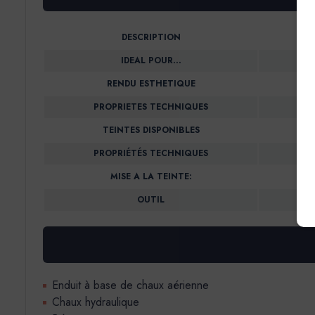
DESCRIPTION
IDEAL POUR…
RENDU ESTHETIQUE
PROPRIETES TECHNIQUES
TEINTES DISPONIBLES
PROPRIÉTÉS TECHNIQUES
MISE A LA TEINTE:
OUTIL
Enduit à base de chaux aérienne
Chaux hydraulique