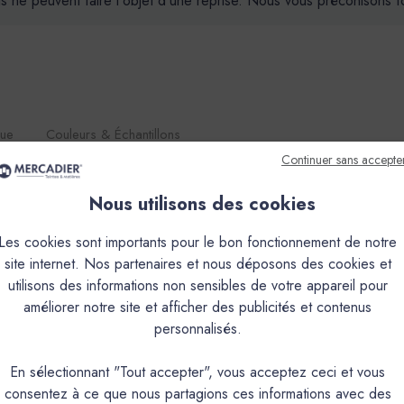
ils ne peuvent faire l'objet d'une reprise. Nous vous préconisons
que
Couleurs & Échantillons
Continuer sans accepte
de chaux aérienne. Il permet d'obtenir une texture fine, nuancée e
Nous utilisons des cookies
tion de décors multiples: taloché,écrasé et lissé.Sa nature en fait
s poudre à mélanger ou Pré-teinté) rend utilisable ou non le produi
Les cookies sont importants pour le bon fonctionnement de notre
ication déconseillée à l’extérieur pour les teintes suivantes
site internet. Nos partenaires et nous déposons des cookies et
UME, FADA, FIGUIER, GOLF CLAIR, GRAND PIN, JOUBARBE
utilisons des informations non sensibles de votre appareil pour
TREMPETTE.Teintes qui peuvent être utilisées à l’extérieur sau
améliorer notre site et afficher des publicités et contenus
ABRUN, CAMIN, CANAILLE, CHAVANNE, FRIOUL, GIBASSIER, 
personnalisés.
En sélectionnant "Tout accepter", vous acceptez ceci et vous
PRODUIT
consentez à ce que nous partagions ces informations avec des