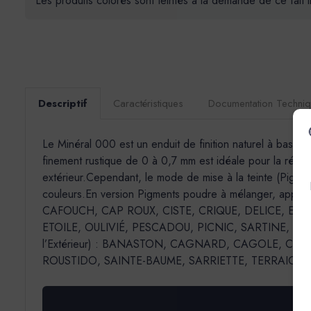
Les produits colorés sont teintés à la demande de ce fait 
Descriptif
Caractéristiques
Documentation Techni
Le Minéral 000 est un enduit de finition naturel à base 
finement rustique de 0 à 0,7 mm est idéale pour la réalisa
extérieur.Cependant, le mode de mise à la teinte (Pigment
couleurs.En version Pigments poudre à mélanger, appl
CAFOUCH, CAP ROUX, CISTE, CRIQUE, DELICE, EC
ETOILE, OULIVIÉ, PESCADOU, PICNIC, SARTINE, SORMIOU, 
l’Extérieur) : BANASTON, CAGNARD, CAGOLE, CAL
ROUSTIDO, SAINTE-BAUME, SARRIETTE, TERRAIO.