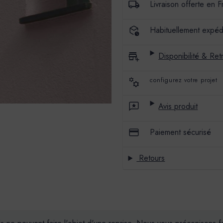
Livraison offerte en 
-
-
COULEUR
COULEUR
FANNY
FANNY
Habituellement expéd
Disponibilité & Retr
configurez votre projet
Avis produit
Paiement sécurisé
Retours