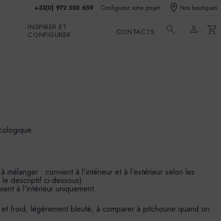
+33(0) 972 550 659
Configurez votre projet
Nos boutiques
INSPIRER ET
search
person
shopping_cart
CONTACTS
CONFIGURER
écologique
mélanger : convient à l'intérieur et à l'extérieur selon les
 le descriptif ci-dessous).
ient à l'intérieur uniquement.
 et froid, légèrement bleuté, à comparer à pitchoune quand on