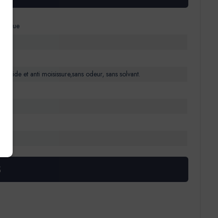
ologique
ricide et anti moisissure,sans odeur, sans solvant.
r.
onge
S