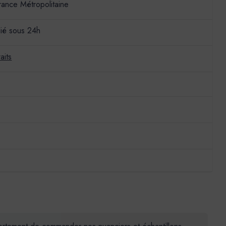
France Métropolitaine
ié sous 24h
aits