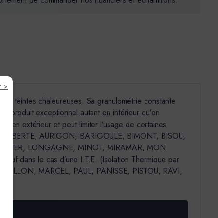
 fortement de commander nos nuanciers et échantillons.
r >
t des teintes chaleureuses. Sa granulométrie constante
 un produit exceptionnel autant en intérieur qu’en
t en extérieur et peut limiter l’usage de certaines
 : AGAVE, ALBERTE, AURIGON, BARIGOULE, BIMONT, BISOU,
, LAURIER, LONGAGNE, MINOT, MIRAMAR, MON
f dans le cas d’une I.T.E. (Isolation Thermique par
MALLON, MARCEL, PAUL, PANISSE, PISTOU, RAVI,