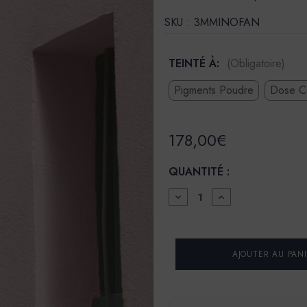
SKU :
3MMINOFAN
TEINTÉ À:
(Obligatoire)
Pigments Poudre
Dose C
178,00€
QUANTITÉ :
DIMINUER
AUGMENTER
LA
LA
QUANTITÉ
QUANTITÉ
POUR
POUR
ENDUIT
ENDUIT
DE
DE
CHAUX
CHAUX
NATURELLES
NATURELLES
-
-
MINÉRAL
MINÉRAL
000
000