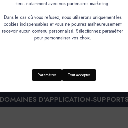
tiers, notamment avec nos partenaires marketing.
Enduit de finition naturel et éc
Dans le cas où vous refusez, nous utiliserons uniquement les
cookies indispensables et vous ne pourrez malheureusement
Intérieur/Extérieur
recevoir aucun contenu personnalisé. Sélectionnez paramétrer
Texture fine, nuancée.
pour personnaliser vos choix.
Perméabilité à la vapeur d'eau, très bonne tenue aux U.V,naturellement bacté
57
Application façile
Mélange à faire sur chantie
Paramétrer
Tout accepter
Platoir, couteau, taloche ép
DOMAINES D’APPLICATION-SUPPORT