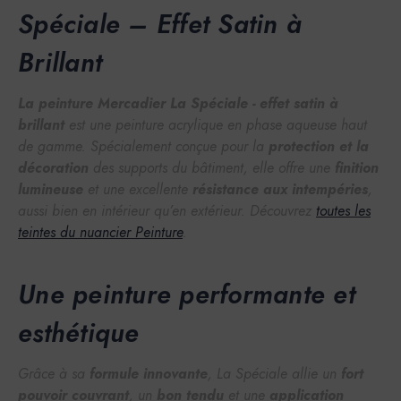
Spéciale – Effet Satin à
Brillant
La peinture Mercadier La Spéciale - effet satin à
brillant
est une peinture acrylique en phase aqueuse haut
de gamme. Spécialement conçue pour la
protection et la
décoration
des supports du bâtiment, elle offre une
finition
lumineuse
et une excellente
résistance aux intempéries
,
aussi bien en intérieur qu’en extérieur. Découvrez
toutes les
teintes du nuancier Peinture
.
Une peinture performante et
esthétique
Grâce à sa
formule innovante
, La Spéciale allie un
fort
pouvoir couvrant
, un
bon tendu
et une
application