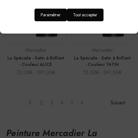
Paramétrer
Tout accepter
Mercadier
Mercadier
La Spéciale - Satin à Brillant
La Spéciale - Satin à Brillant
- Couleur ALICE
- Couleur TATIN
72,00€ - 391,00€
72,00€ - 391,00€
1
2
3
4
5
6
Suivant
Peinture Mercadier La