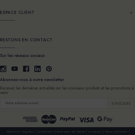
ESPACE CLIENT
RESTONS EN CONTACT
Sur les réseaux sociaux
Abonnez-vous à notre newsletter
Recevez les dernières actualités sur les nouveaux produits et les promotions à
venir
Adresse
e-
mail
Mentions légales
Conditions Générales de Vente
Livraison
Nous contacter