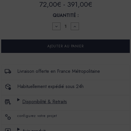
72,00€ - 391,00€
QUANTITÉ :
DIMINUER
AUGMENTER
LA
LA
QUANTITÉ
QUANTITÉ
POUR
POUR
LA
LA
SPÉCIALE
SPÉCIALE
-
-
SATIN
SATIN
À
À
BRILLANT
BRILLANT
Livraison offerte en France Métropolitaine
-
-
COULEUR
COULEUR
BOURKE
BOURKE
Habituellement expédié sous 24h
Disponibilité & Retraits
configurez votre projet