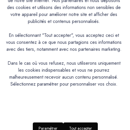
de notre site internet. Nos partenaires et nous déposons
des cookies et utilisons des informations non sensibles de
votre appareil pour améliorer notre site et afficher des
Caractéristiques
publicités et contenus personnalisés.
Documentation Technique
En sélectionnant "Tout accepter", vous acceptez ceci et
vous consentez à ce que nous partagions ces informations
avec des tiers, notamment avec nos partenaires marketing.
Couleurs & Échantillons
La Spéciale est une peinture Alkyde de protection et de
Dans le cas où vous refusez, nous utiliserons uniquement
décoration pour les bois, métaux et tous supports usuels.
les cookies indispensables et vous ne pourrez
Intérieur/Extérieur. Excellent pouvoir couvrant et opacifiant.
malheureusement recevoir aucun contenu personnalisé.
Très bonne tenue et bon rendu. Excellente adhérence et
Sélectionnez paramétrer pour personnaliser vos choix.
bonne résistance aux intempéries. Contient un anti-rouille.
Aspect satin tendu.
PRODUIT
Paramétrer
Tout accepter