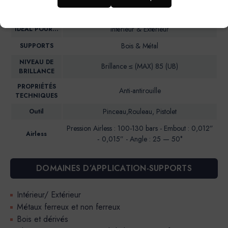
Peinture en phase aqueuse à base de résines
DESCRIPTION
alkydes en emulsion
Intérieur & Extérieur
IDEAL POUR…
Bois & Métal
SUPPORTS
NIVEAU DE
Brillance ≤ (MAX) 85 (UB)
BRILLANCE
PROPRIÉTÉS
Anti-antirouille
TECHNIQUES
Pinceau,Rouleau, Pistolet
Outil
Pression Airless : 100-130 bars - Embout : 0,012”
Airless
‐ 0,015” - Angle : 25 — 50°
DOMAINES D’APPLICATION-SUPPORTS
Intérieur/ Extérieur
Métaux ferreux et non ferreux
Bois et dérivés