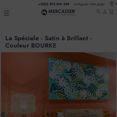
+33(0) 972 550 659
Configurez votre projet
N
search
person
shopping_cart
La Spéciale - Satin à Brillant -
Couleur BOURKE