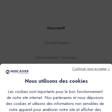
Descriptif
Caractéristiques
Documentation Technique
Continuer sans accepter >
Couleurs & Échantillons
Nous utilisons des cookies
L’Enduit Béton Coloré (EBC), est un mortier décoratif de
finition, teinté dans la masse, à grain très fin.Il s'obtient par
Les cookies sont importants pour le bon fonctionnement
le mélange d'une poudre et d'une résine liquide. Ses
de notre site internet. Nos partenaires et nous déposons
qualités d'accroche exceptionnelles, sans primaire, sur la
des cookies et utilisons des informations non sensibles de
plupart des supports, et ses propriétés hydrofuges en font
votre appareil pour améliorer notre site et afficher des