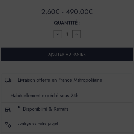
2,60€ - 490,00€
QUANTITÉ :
DIMINUER
AUGMENTER
LA
LA
QUANTITÉ
QUANTITÉ
POUR
POUR
ENDUIT
ENDUIT
BÉTON
BÉTON
COLORÉ
COLORÉ
-
-
EBC
EBC
-
-
Livraison offerte en France Métropolitaine
COULEUR
COULEUR
AGAVE
AGAVE
Habituellement expédié sous 24h
Disponibilité & Retraits
configurez votre projet