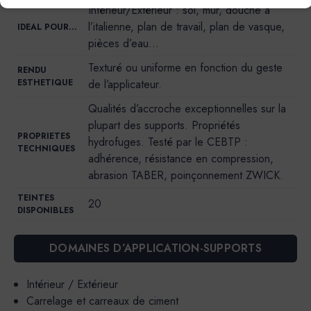
Intérieur/Extérieur : sol, mur, douche à
l’italienne, plan de travail, plan de vasque,
IDEAL POUR…
pièces d’eau…
Texturé ou uniforme en fonction du geste
RENDU
ESTHETIQUE
de l’applicateur.
Qualités d’accroche exceptionnelles sur la
plupart des supports. Propriétés
PROPRIETES
hydrofuges. Testé par le CEBTP :
TECHNIQUES
adhérence, résistance en compression,
abrasion TABER, poinçonnement ZWICK.
TEINTES
20
DISPONIBLES
DOMAINES D’APPLICATION-SUPPORTS
Intérieur / Extérieur
Carrelage et carreaux de ciment