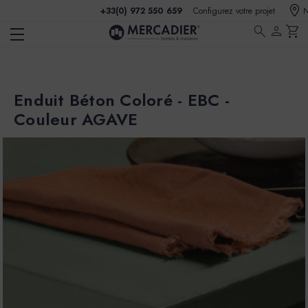
+33(0) 972 550 659
Configurez votre projet
N
search
person
shopping_cart
Enduit Béton Coloré - EBC -
Couleur AGAVE