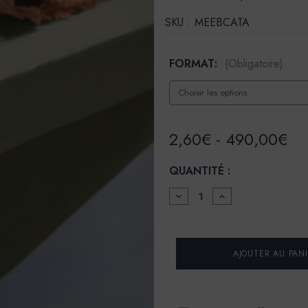
SKU :
MEEBCATA
FORMAT:
(Obligatoire)
2,60€ - 490,00€
QUANTITÉ :
DIMINUER
AUGMENTER
LA
LA
QUANTITÉ
QUANTITÉ
POUR
POUR
ENDUIT
ENDUIT
BÉTON
BÉTON
COLORÉ
COLORÉ
-
-
EBC
EBC
-
-
COULEUR
COULEUR