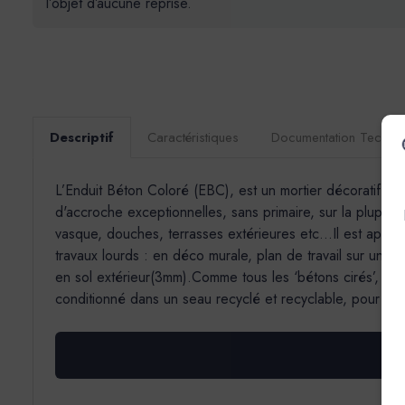
l’objet d’aucune reprise.
Descriptif
Caractéristiques
Documentation Techni
L’Enduit Béton Coloré (EBC), est un mortier décoratif de f
d'accroche exceptionnelles, sans primaire, sur la plupart 
vasque, douches, terrasses extérieures etc...Il est appli
travaux lourds : en déco murale, plan de travail sur un s
en sol extérieur(3mm).Comme tous les ‘bétons cirés’, il 
conditionné dans un seau recyclé et recyclable, pour un 