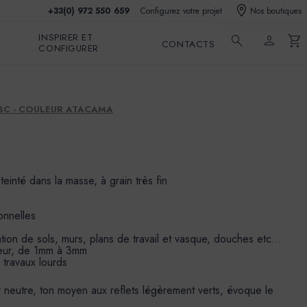
+33(0) 972 550 659
Configurez votre projet
Nos boutiques
INSPIRER ET
search
person
shopping_cart
CONTACTS
CONFIGURER
EBC - COULEUR ATACAMA
 teinté dans la masse, à grain très fin
onnelles
sation de sols, murs, plans de travail et vasque, douches etc…
seur, de 1mm à 3mm
s travaux lourds
 neutre, ton moyen aux reflets légèrement verts, évoque le