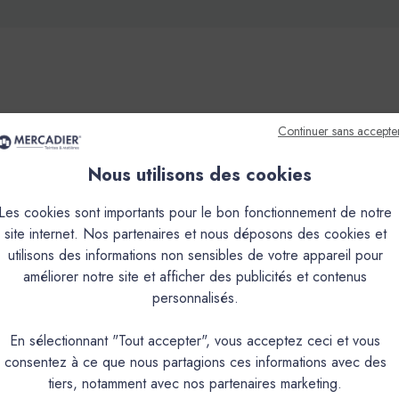
Continuer sans accepte
que
Couleurs & Échantillons
Nous utilisons des cookies
inition, teinté dans la masse, à grain très fin.Il s'obtient par le m
des supports, et ses propriétés hydrofuges en font un matériau idéal
Les cookies sont importants pour le bon fonctionnement de notre
cable, en faible épaisseur, de 1mm à 3mm en plusieurs couches à la 
site internet. Nos partenaires et nous déposons des cookies et
upport très lisse sans joint de type medium (1 à 1.5 mm), en sol (2
utilisons des informations non sensibles de votre appareil pour
présentera plus ou moins de nuances selon la couleur et les condit
améliorer notre site et afficher des publicités et contenus
impact environnemental réduit.
personnalisés.
En sélectionnant "Tout accepter", vous acceptez ceci et vous
PRODUIT
consentez à ce que nous partagions ces informations avec des
tiers, notamment avec nos partenaires marketing.