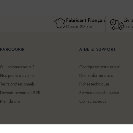
Fabricant Français
Livr
Depuis 20 ans
Fran
PARCOURIR
AIDE & SUPPORT
Qui sommes-nous ?
Configurez votre projet
Nos points de vente
Demander un devis
Tarifs professionnels
Fiches techniques
Devenir revendeur B2B
Service conseil couleur
Plan du site
Contactez-nous