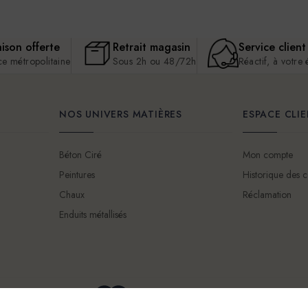
aison offerte
Retrait magasin
Service client
ce métropolitaine
Sous 2h ou 48/72h
Réactif, à votre
NOS UNIVERS MATIÈRES
ESPACE CLI
Béton Ciré
Mon compte
Peintures
Historique des
Chaux
Réclamation
Enduits métallisés