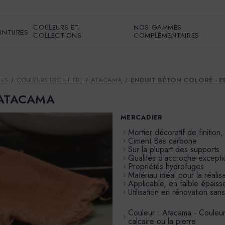
COULEURS ET
NOS GAMMES
EINTURES
COLLECTIONS
COMPLÉMENTAIRES
TES
COULEURS EBC ET FBL
ATACAMA
ENDUIT BÉTON COLORÉ - 
r ATACAMA
MERCADIER
Mortier décoratif de finition,
Ciment Bas carbone
Sur la plupart des supports
Qualités d'accroche excepti
Propriétés hydrofuges
Matériau idéal pour la réali
Applicable, en faible épais
Utilisation en rénovation san
Couleur : Atacama - Couleur
calcaire ou la pierre