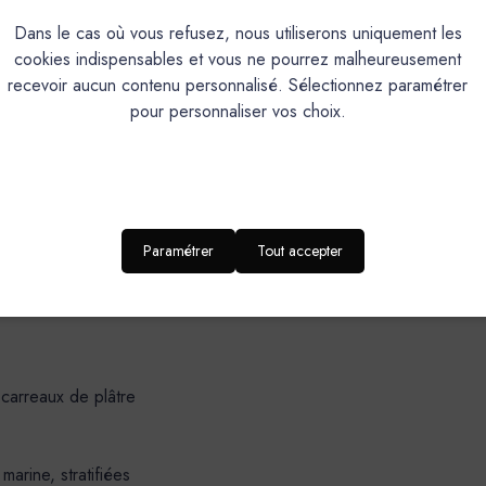
oratif de finition, teinté dans la masse, à grain très fin.Composants 
Dans le cas où vous refusez, nous utiliserons uniquement les
xtérieur : sol, mur, douche à l’italienne, plan de travail, plan de 
cookies indispensables et vous ne pourrez malheureusement
uniforme en fonction du geste de l’applicateur.
recevoir aucun contenu personnalisé. Sélectionnez paramétrer
pour personnaliser vos choix.
accroche exceptionnelles sur la plupart des supports. Propriétés
sion, abrasion TABER, poinçonnement ZWICK.
DOMAINES D’APPLICATION-SUPPORT
Paramétrer
Tout accepter
 carreaux de plâtre
rine, stratifiées