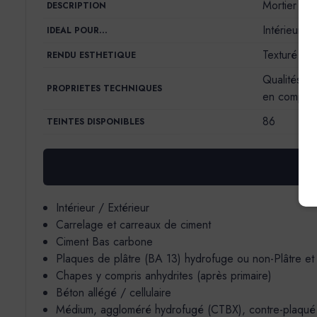
Mortier déc
DESCRIPTION
Intérieur/E
IDEAL POUR…
Texturé ou 
RENDU ESTHETIQUE
Qualités d’
PROPRIETES TECHNIQUES
en compres
86
TEINTES DISPONIBLES
Intérieur / Extérieur
Carrelage et carreaux de ciment
Ciment Bas carbone
Plaques de plâtre (BA 13) hydrofuge ou non-Plâtre et
Chapes y compris anhydrites (après primaire)
Béton allégé / cellulaire
Médium, aggloméré hydrofugé (CTBX), contre-plaqué ma