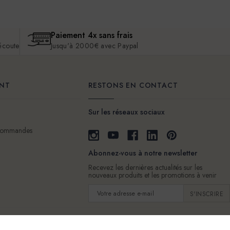
Paiement 4x sans frais
 écoute
Jusqu'à 2000€ avec Paypal
ENT
RESTONS EN CONTACT
Sur les réseaux sociaux
 commandes
Abonnez-vous à notre newsletter
Recevez les dernières actualités sur les
nouveaux produits et les promotions à venir
Adresse
e-
mail