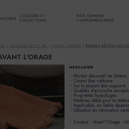
COULEURS ET
NOS GAMMES
EINTURES
COLLECTIONS
COMPLÉMENTAIRES
TES
COULEURS EBC ET FBL
AVANT L'ORAGE
ENDUIT BÉTON COLOR
r AVANT L'ORAGE
MERCADIER
Mortier décoratif de finition,
Ciment Bas carbone
Sur la plupart des supports
Qualités d'accroche excepti
Propriétés hydrofuges
Matériau idéal pour la réali
Applicable, en faible épais
Utilisation en rénovation san
Couleur : Avant l'Orage - Un