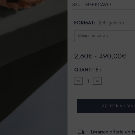
SKU :
MEEBCAVO
FORMAT:
(Obligatoire)
2,60€ - 490,00€
QUANTITÉ :
DIMINUER
AUGMENTER
LA
LA
QUANTITÉ
QUANTITÉ
POUR
POUR
ENDUIT
ENDUIT
BÉTON
BÉTON
COLORÉ
COLORÉ
-
-
EBC
EBC
-
-
COULEUR
COULEUR
Livraison offerte en 
AVANT
AVANT