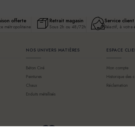
aison offerte
Retrait magasin
Service client
ce métropolitaine
Sous 2h ou 48/72h
Réactif, à votre
NOS UNIVERS MATIÈRES
ESPACE CLI
Béton Ciré
Mon compte
Peintures
Historique des
Chaux
Réclamation
Enduits métallisés