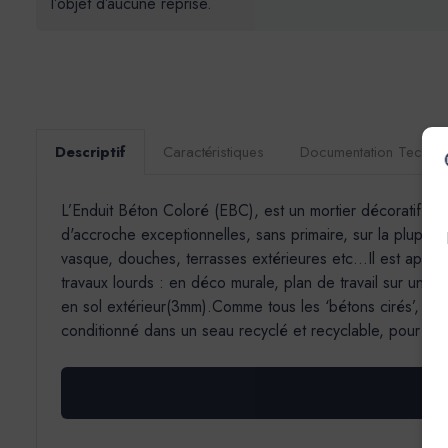
l’objet d’aucune reprise.
Descriptif
Caractéristiques
Documentation Techni
L’Enduit Béton Coloré (EBC), est un mortier décoratif de f
d'accroche exceptionnelles, sans primaire, sur la plupart 
vasque, douches, terrasses extérieures etc...Il est appli
travaux lourds : en déco murale, plan de travail sur un s
en sol extérieur(3mm).Comme tous les ‘bétons cirés’, il 
conditionné dans un seau recyclé et recyclable, pour un 