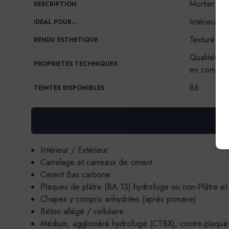
Mortier déc
DESCRIPTION
Intérieur/E
IDEAL POUR…
Texturé ou 
RENDU ESTHETIQUE
Qualités d’
PROPRIETES TECHNIQUES
en compres
86
TEINTES DISPONIBLES
Intérieur / Extérieur
Carrelage et carreaux de ciment
Ciment Bas carbone
Plaques de plâtre (BA 13) hydrofuge ou non-Plâtre et
Chapes y compris anhydrites (après primaire)
Béton allégé / cellulaire
Médium, aggloméré hydrofugé (CTBX), contre-plaqué ma