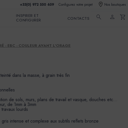
+33(0) 972 550 659
Configurez votre projet
Nos boutiques
INSPIRER ET
search
person
shopping_cart
CONTACTS
CONFIGURER
É - EBC - COULEUR AVANT L'ORAGE
 teinté dans la masse, à grain très fin
onnelles
sation de sols, murs, plans de travail et vasque, douches etc…
seur, de 1mm à 3mm
s travaux lourds
 gris intense et complexe aux subtils reflets bronze