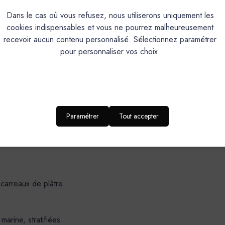
oratif de finition, teinté dans la masse, à grain très fin.Composants 
Dans le cas où vous refusez, nous utiliserons uniquement les
xtérieur : sol, mur, douche à l’italienne, plan de travail, plan de 
cookies indispensables et vous ne pourrez malheureusement
uniforme en fonction du geste de l’applicateur.
recevoir aucun contenu personnalisé. Sélectionnez paramétrer
pour personnaliser vos choix.
accroche exceptionnelles sur la plupart des supports. Propriétés
sion, abrasion TABER, poinçonnement ZWICK.
DOMAINES D’APPLICATION-SUPPORT
Paramétrer
Tout accepter
 carreaux de plâtre
rine, stratifiées