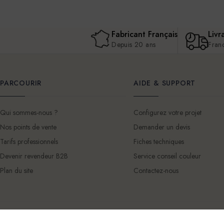
Fabricant Français
Livr
Depuis 20 ans
Fran
PARCOURIR
AIDE & SUPPORT
Qui sommes-nous ?
Configurez votre projet
Nos points de vente
Demander un devis
Tarifs professionnels
Fiches techniques
Devenir revendeur B2B
Service conseil couleur
Plan du site
Contactez-nous