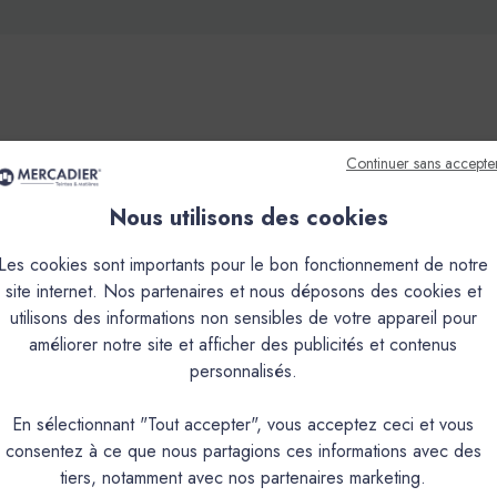
Continuer sans accepte
que
Couleurs & Échantillons
Nous utilisons des cookies
inition, teinté dans la masse, à grain très fin.Il s'obtient par le m
des supports, et ses propriétés hydrofuges en font un matériau idéal
Les cookies sont importants pour le bon fonctionnement de notre
cable, en faible épaisseur, de 1mm à 3mm en plusieurs couches à la 
site internet. Nos partenaires et nous déposons des cookies et
upport très lisse sans joint de type medium (1 à 1.5 mm), en sol (2
utilisons des informations non sensibles de votre appareil pour
présentera plus ou moins de nuances selon la couleur et les condit
améliorer notre site et afficher des publicités et contenus
impact environnemental réduit.
personnalisés.
En sélectionnant "Tout accepter", vous acceptez ceci et vous
PRODUIT
consentez à ce que nous partagions ces informations avec des
tiers, notamment avec nos partenaires marketing.