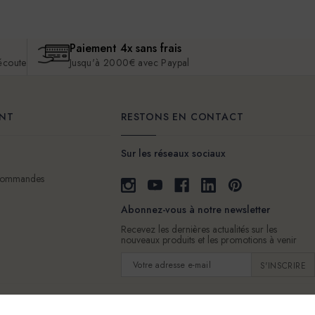
Paiement 4x sans frais
 écoute
Jusqu'à 2000€ avec Paypal
ENT
RESTONS EN CONTACT
Sur les réseaux sociaux
 commandes
Abonnez-vous à notre newsletter
Recevez les dernières actualités sur les
nouveaux produits et les promotions à venir
Adresse
e-
mail