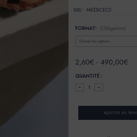
SKU :
MEEBCECU
FORMAT:
(Obligatoire)
2,60€ - 490,00€
QUANTITÉ :
DIMINUER
AUGMENTER
LA
LA
QUANTITÉ
QUANTITÉ
POUR
POUR
ENDUIT
ENDUIT
BÉTON
BÉTON
COLORÉ
COLORÉ
-
-
EBC
EBC
-
-
COULEUR
COULEUR