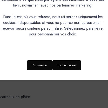
tiers, notamment avec nos partenaires marketing.
oratif de finition, teinté dans la masse, à grain très fin.Composants 
Dans le cas où vous refusez, nous utiliserons uniquement les
xtérieur : sol, mur, douche à l’italienne, plan de travail, plan de 
cookies indispensables et vous ne pourrez malheureusement
uniforme en fonction du geste de l’applicateur.
recevoir aucun contenu personnalisé. Sélectionnez paramétrer
pour personnaliser vos choix.
accroche exceptionnelles sur la plupart des supports. Propriétés
sion, abrasion TABER, poinçonnement ZWICK.
DOMAINES D’APPLICATION-SUPPORT
Paramétrer
Tout accepter
 carreaux de plâtre