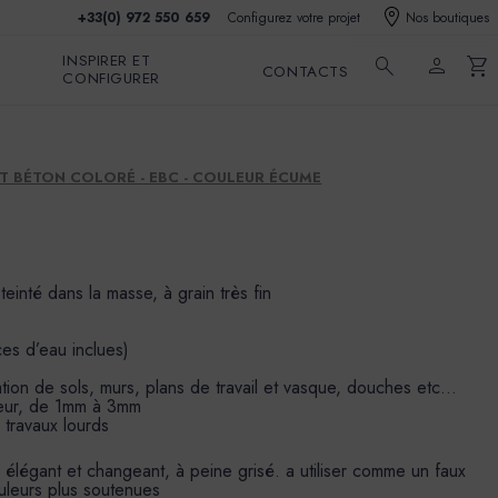
+33(0) 972 550 659
Configurez votre projet
Nos boutiques
INSPIRER ET
search
person
shopping_cart
CONTACTS
CONFIGURER
T BÉTON COLORÉ - EBC - COULEUR ÉCUME
 teinté dans la masse, à grain très fin
ces d’eau inclues)
sation de sols, murs, plans de travail et vasque, douches etc…
seur, de 1mm à 3mm
s travaux lourds
élégant et changeant, à peine grisé. a utiliser comme un faux
ouleurs plus soutenues