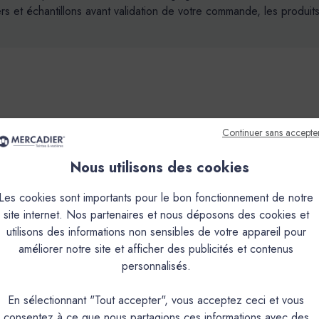
t échantillons avant validation de votre commande, les produits 
Continuer sans accepte
que
Couleurs & Échantillons
Nous utilisons des cookies
inition, teinté dans la masse, à grain très fin.Il s'obtient par le m
des supports, et ses propriétés hydrofuges en font un matériau idéal
Les cookies sont importants pour le bon fonctionnement de notre
cable, en faible épaisseur, de 1mm à 3mm en plusieurs couches à la 
site internet. Nos partenaires et nous déposons des cookies et
upport très lisse sans joint de type medium (1 à 1.5 mm), en sol (2
utilisons des informations non sensibles de votre appareil pour
présentera plus ou moins de nuances selon la couleur et les condit
améliorer notre site et afficher des publicités et contenus
impact environnemental réduit.
personnalisés.
En sélectionnant "Tout accepter", vous acceptez ceci et vous
PRODUIT
consentez à ce que nous partagions ces informations avec des