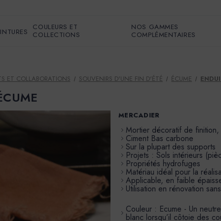
COULEURS ET
NOS GAMMES
EINTURES
COLLECTIONS
COMPLÉMENTAIRES
S ET COLLABORATIONS
SOUVENIRS D'UNE FIN D'ÉTÉ
ÉCUME
ENDUI
r ÉCUME
MERCADIER
Mortier décoratif de finition,
Ciment Bas carbone
Sur la plupart des supports
Projets : Sols intérieurs (piè
Propriétés hydrofuges
Matériau idéal pour la réali
Applicable, en faible épais
Utilisation en rénovation san
Couleur : Ecume - Un neutre 
blanc lorsqu’il côtoie des c