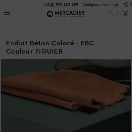
+33(0) 972 550 659
Configurez votre projet
N
search
person
shopping_cart
Enduit Béton Coloré - EBC -
Couleur FIGUIER