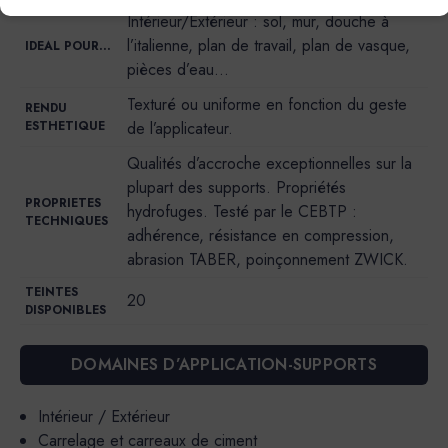
Intérieur/Extérieur : sol, mur, douche à
l’italienne, plan de travail, plan de vasque,
IDEAL POUR…
pièces d’eau…
Texturé ou uniforme en fonction du geste
RENDU
ESTHETIQUE
de l’applicateur.
Qualités d’accroche exceptionnelles sur la
plupart des supports. Propriétés
PROPRIETES
hydrofuges. Testé par le CEBTP :
TECHNIQUES
adhérence, résistance en compression,
abrasion TABER, poinçonnement ZWICK.
TEINTES
20
DISPONIBLES
DOMAINES D’APPLICATION-SUPPORTS
Intérieur / Extérieur
Carrelage et carreaux de ciment