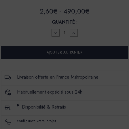
2,60€ - 490,00€
QUANTITÉ :
DIMINUER
AUGMENTER
LA
LA
QUANTITÉ
QUANTITÉ
POUR
POUR
ENDUIT
ENDUIT
BÉTON
BÉTON
COLORÉ
COLORÉ
-
-
EBC
EBC
-
-
Livraison offerte en France Métropolitaine
COULEUR
COULEUR
FIGUIER
FIGUIER
Habituellement expédié sous 24h
Disponibilité & Retraits
configurez votre projet