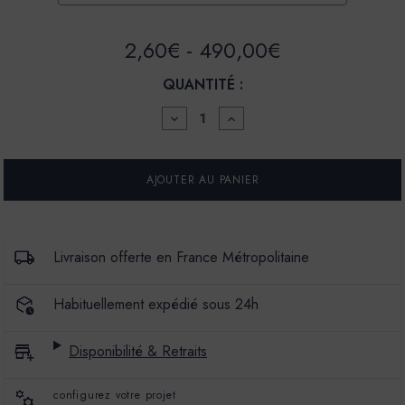
2,60€ - 490,00€
QUANTITÉ :
DIMINUER
AUGMENTER
LA
LA
QUANTITÉ
QUANTITÉ
POUR
POUR
ENDUIT
ENDUIT
BÉTON
BÉTON
COLORÉ
COLORÉ
-
-
EBC
EBC
-
-
Livraison offerte en France Métropolitaine
COULEUR
COULEUR
MARGUERITE
MARGUERITE
Habituellement expédié sous 24h
Disponibilité & Retraits
configurez votre projet