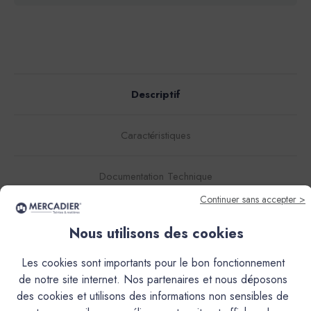
Descriptif
Caractéristiques
Documentation Technique
Continuer sans accepter >
Couleurs & Échantillons
Nous utilisons des cookies
L’Enduit Béton Coloré (EBC), est un mortier décoratif de
Les cookies sont importants pour le bon fonctionnement
finition, teinté dans la masse, à grain très fin.Il s'obtient par
de notre site internet. Nos partenaires et nous déposons
le mélange d'une poudre et d'une résine liquide. Ses
des cookies et utilisons des informations non sensibles de
qualités d'accroche exceptionnelles, sans primaire, sur la