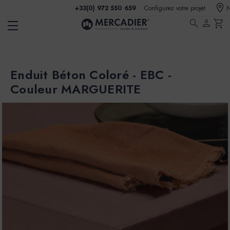
+33(0) 972 550 659
Configurez votre projet
N
search
person
shopping_cart
Enduit Béton Coloré - EBC -
Couleur MARGUERITE