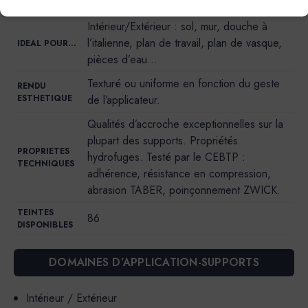
Poudre + résine liquide (liant).
Intérieur/Extérieur : sol, mur, douche à
l’italienne, plan de travail, plan de vasque,
IDEAL POUR…
pièces d’eau…
Texturé ou uniforme en fonction du geste
RENDU
ESTHETIQUE
de l’applicateur.
Qualités d’accroche exceptionnelles sur la
plupart des supports. Propriétés
PROPRIETES
hydrofuges. Testé par le CEBTP :
TECHNIQUES
adhérence, résistance en compression,
abrasion TABER, poinçonnement ZWICK.
TEINTES
86
DISPONIBLES
DOMAINES D’APPLICATION-SUPPORTS
Intérieur / Extérieur