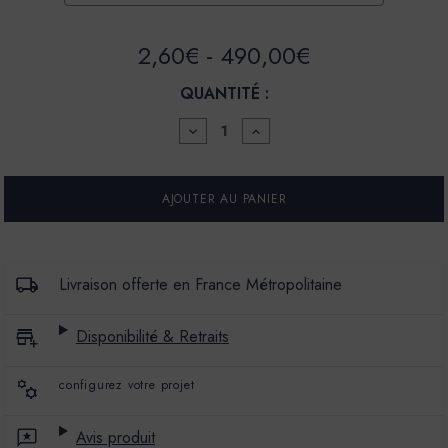
2,60€ - 490,00€
QUANTITÉ :
DIMINUER
AUGMENTER
LA
LA
QUANTITÉ
QUANTITÉ
POUR
POUR
ENDUIT
ENDUIT
BÉTON
BÉTON
COLORÉ
COLORÉ
-
-
EBC
EBC
-
-
Livraison offerte en France Métropolitaine
COULEUR
COULEUR
TAUPE
TAUPE
Disponibilité & Retraits
configurez votre projet
Avis produit