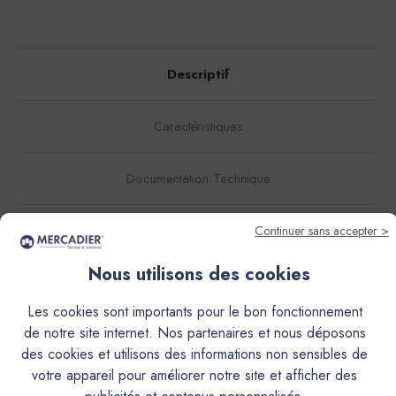
Descriptif
Caractéristiques
Documentation Technique
Couleurs & Échantillons
Continuer sans accepter >
L’Enduit Béton Coloré (EBC), est un mortier décoratif de
Nous utilisons des cookies
finition, teinté dans la masse, à grain très fin.Il s'obtient par
le mélange d'une poudre et d'une résine liquide. Ses
Les cookies sont importants pour le bon fonctionnement
qualités d'accroche exceptionnelles, sans primaire, sur la
de notre site internet. Nos partenaires et nous déposons
plupart des supports, et ses propriétés hydrofuges en font
des cookies et utilisons des informations non sensibles de
un matériau idéal pour la réalisation de sols, murs, plans de
votre appareil pour améliorer notre site et afficher des
travail et vasque, douches, terrasses extérieures etc...Il est