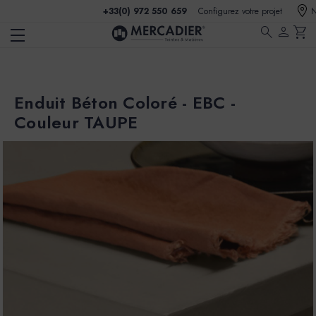
+33(0) 972 550 659
Configurez votre projet
N
search
person
shopping_cart
Enduit Béton Coloré - EBC -
Couleur TAUPE