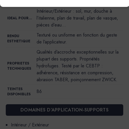
Poudre + résine liquide (liant).
Intérieur/Extérieur : sol, mur, douche à
l’italienne, plan de travail, plan de vasque,
IDEAL POUR…
pièces d’eau…
Texturé ou uniforme en fonction du geste
RENDU
ESTHETIQUE
de l’applicateur.
Qualités d’accroche exceptionnelles sur la
plupart des supports. Propriétés
PROPRIETES
hydrofuges. Testé par le CEBTP :
TECHNIQUES
adhérence, résistance en compression,
abrasion TABER, poinçonnement ZWICK.
TEINTES
86
DISPONIBLES
DOMAINES D’APPLICATION-SUPPORTS
Intérieur / Extérieur