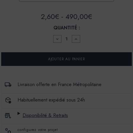
2,60€ - 490,00€
QUANTITÉ :
DIMINUER
AUGMENTER
LA
LA
QUANTITÉ
QUANTITÉ
POUR
POUR
ENDUIT
ENDUIT
BÉTON
BÉTON
COLORÉ
COLORÉ
-
-
EBC
EBC
-
-
Livraison offerte en France Métropolitaine
COULEUR
COULEUR
CRUMBLE
CRUMBLE
Habituellement expédié sous 24h
Disponibilité & Retraits
configurez votre projet