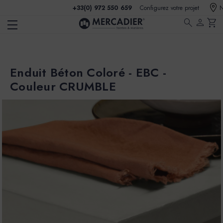
+33(0) 972 550 659
Configurez votre projet
N
search
person
shopping_cart
Enduit Béton Coloré - EBC -
Couleur CRUMBLE