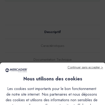
Descriptif
Caractéristiques
Documentation Technique
Continuer sans accepter >
Couleurs & Échantillons
Nous utilisons des cookies
L’Enduit Béton Coloré (EBC), est un mortier décoratif de
Les cookies sont importants pour le bon fonctionnement
finition, teinté dans la masse, à grain très fin.Il s'obtient par
de notre site internet. Nos partenaires et nous déposons
le mélange d'une poudre et d'une résine liquide. Ses
des cookies et utilisons des informations non sensibles de
qualités d'accroche exceptionnelles, sans primaire, sur la