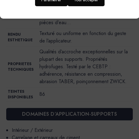
Intérieur/Extérieur : sol, mur, douche à
l’italienne, plan de travail, plan de vasque,
IDEAL POUR…
pièces d’eau…
Texturé ou uniforme en fonction du geste
RENDU
ESTHETIQUE
de l’applicateur.
Qualités d’accroche exceptionnelles sur la
plupart des supports. Propriétés
PROPRIETES
hydrofuges. Testé par le CEBTP :
TECHNIQUES
adhérence, résistance en compression,
abrasion TABER, poinçonnement ZWICK.
TEINTES
86
DISPONIBLES
DOMAINES D’APPLICATION-SUPPORTS
Intérieur / Extérieur
Carrelage et carreaux de ciment