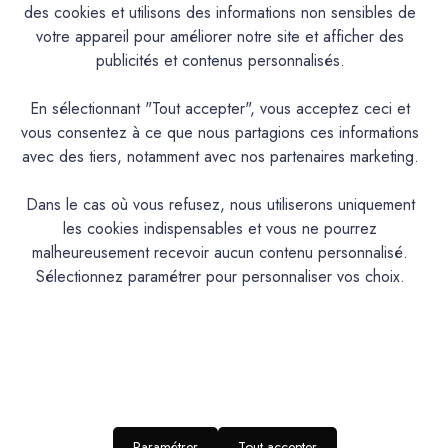
un matériau idéal pour la réalisation de sols, murs, plans de
des cookies et utilisons des informations non sensibles de
travail et vasque, douches, terrasses extérieures etc...Il est
votre appareil pour améliorer notre site et afficher des
applicable, en faible épaisseur, de 1mm à 3mm en plusieurs
publicités et contenus personnalisés.
couches à la lisseuse. Il permet une utilisation en rénovation
sans travaux lourds : en déco murale, plan de travail sur un
En sélectionnant "Tout accepter", vous acceptez ceci et
support très lisse sans joint de type medium (1 à 1.5 mm),
vous consentez à ce que nous partagions ces informations
en sol (2mm), sur carrelage et en douche et pour des
avec des tiers, notamment avec nos partenaires marketing.
réalisations en sol extérieur(3mm).Comme tous les ‘bétons
cirés’, il présentera plus ou moins de nuances selon la
Dans le cas où vous refusez, nous utiliserons uniquement
couleur et les conditions d’application. Formulé avec un
les cookies indispensables et vous ne pourrez
ciment bas carbone et conditionné dans un seau recyclé et
malheureusement recevoir aucun contenu personnalisé.
recyclable, pour un impact environnemental réduit.
Sélectionnez paramétrer pour personnaliser vos choix.
PRODUIT
Mortier décoratif de finition, teinté dans la
masse, à grain très fin.Composants :
DESCRIPTION
Poudre + résine liquide (liant).
Paramétrer
Tout accepter