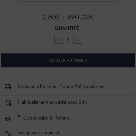
2,60€ - 490,00€
QUANTITÉ :
DIMINUER
AUGMENTER
LA
LA
QUANTITÉ
QUANTITÉ
POUR
POUR
ENDUIT
ENDUIT
BÉTON
BÉTON
COLORÉ
COLORÉ
-
-
EBC
EBC
-
-
Livraison offerte en France Métropolitaine
COULEUR
COULEUR
MON
MON
VITRIER
VITRIER
Habituellement expédié sous 24h
Disponibilité & Retraits
configurez votre projet