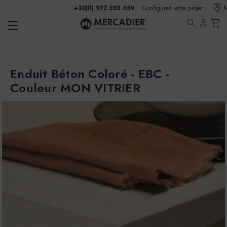
+33(0) 972 550 659
Configurez votre projet
N
search
person
shopping_cart
Enduit Béton Coloré - EBC -
Couleur MON VITRIER