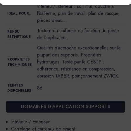
Intérieur/Extérieur : sol, mur, douche à
l’italienne, plan de travail, plan de vasque,
IDEAL POUR…
pièces d’eau…
Texturé ou uniforme en fonction du geste
RENDU
ESTHETIQUE
de l’applicateur.
Qualités d’accroche exceptionnelles sur la
plupart des supports. Propriétés
PROPRIETES
hydrofuges. Testé par le CEBTP :
TECHNIQUES
adhérence, résistance en compression,
abrasion TABER, poinçonnement ZWICK.
TEINTES
86
DISPONIBLES
DOMAINES D’APPLICATION-SUPPORTS
Intérieur / Extérieur
Carrelage et carreaux de ciment