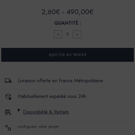
2,60€ - 490,00€
QUANTITÉ :
DIMINUER
AUGMENTER
LA
LA
QUANTITÉ
QUANTITÉ
POUR
POUR
ENDUIT
ENDUIT
BÉTON
BÉTON
COLORÉ
COLORÉ
-
-
EBC
EBC
-
-
Livraison offerte en France Métropolitaine
COULEUR
COULEUR
NOUGAT
NOUGAT
Habituellement expédié sous 24h
Disponibilité & Retraits
configurez votre projet