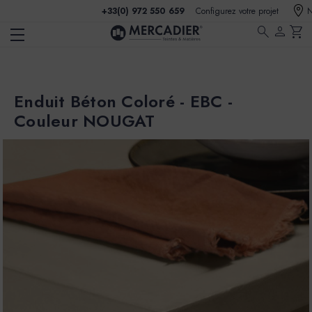
+33(0) 972 550 659
Configurez votre projet
N
search
person
shopping_cart
Enduit Béton Coloré - EBC -
Couleur NOUGAT