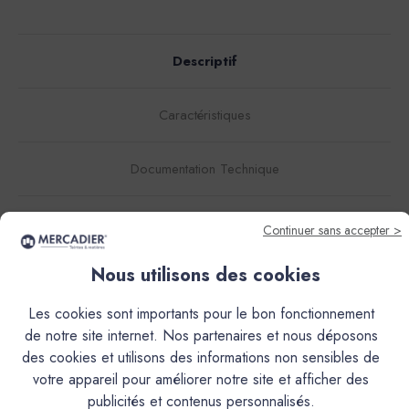
Descriptif
Caractéristiques
Documentation Technique
Couleurs & Échantillons
Continuer sans accepter >
L’Enduit Béton Coloré (EBC), est un mortier décoratif de
Nous utilisons des cookies
finition, teinté dans la masse, à grain très fin.Il s'obtient par
le mélange d'une poudre et d'une résine liquide. Ses
Les cookies sont importants pour le bon fonctionnement
qualités d'accroche exceptionnelles, sans primaire, sur la
de notre site internet. Nos partenaires et nous déposons
plupart des supports, et ses propriétés hydrofuges en font
des cookies et utilisons des informations non sensibles de
un matériau idéal pour la réalisation de sols, murs, plans de
votre appareil pour améliorer notre site et afficher des
travail et vasque, douches, terrasses extérieures etc...Il est
publicités et contenus personnalisés.