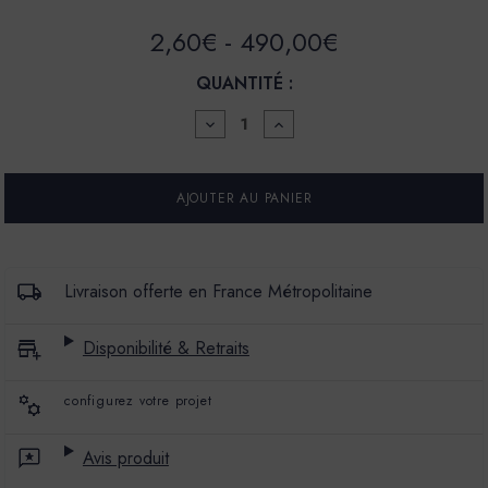
2,60€ - 490,00€
QUANTITÉ :
DIMINUER
AUGMENTER
LA
LA
QUANTITÉ
QUANTITÉ
POUR
POUR
ENDUIT
ENDUIT
BÉTON
BÉTON
COLORÉ
COLORÉ
-
-
EBC
EBC
-
-
Livraison offerte en France Métropolitaine
COULEUR
COULEUR
TITOUAN
TITOUAN
Disponibilité & Retraits
configurez votre projet
Avis produit