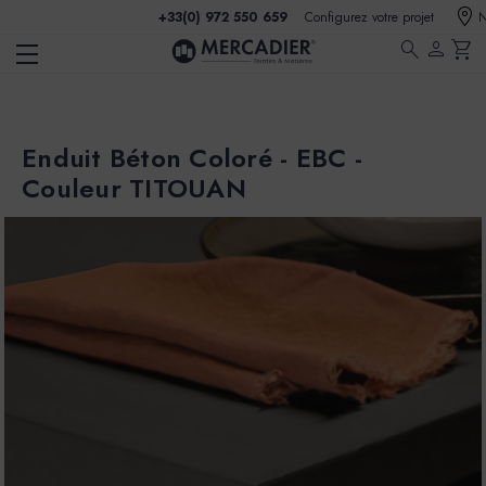
+33(0) 972 550 659
Configurez votre projet
N
search
person
shopping_cart
Enduit Béton Coloré - EBC -
Couleur TITOUAN