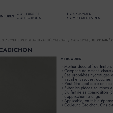
COULEURS ET
NOS GAMMES
EINTURES
COLLECTIONS
COMPLÉMENTAIRES
TES
COULEURS PURE MINÉRAL BÉTON - PMB
CADICHON
PURE MINÉR
r CADICHON
MERCADIER
Mortier décoratif de finition,
Composé de ciment, chaux et 
Ses propriétés hydrofuges en
travail et vasques, douches
Peut être applicable en sols
Eviter les pièces soumises à
Du fait de sa composition (c
d’application rallongé
Applicable, en faible épaiss
Couleur : Cadichon, Gris cl