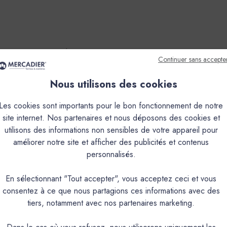
que
Couleurs & Échantillons
Continuer sans accepte
finition, teinté dans la masse, à grain très fin composé de cime
Nous utilisons des cookies
éalisation de murs, plans de travail et vasques, douches.-Il peut êt
Les cookies sont importants pour le bon fonctionnement de notre
n piétonne importante (nous consulter). -Du fait de sa compositi
site internet. Nos partenaires et nous déposons des cookies et
est applicable, en faible épaisseur, (de 1mm à 2mm) en plusieurs cou
utilisons des informations non sensibles de votre appareil pour
es conditions d’application.
améliorer notre site et afficher des publicités et contenus
personnalisés.
PRODUIT
En sélectionnant "Tout accepter", vous acceptez ceci et vous
consentez à ce que nous partagions ces informations avec des
Mortier décoratif de finition, teinté dans la masse, à grain très fin.
tiers, notamment avec nos partenaires marketing.
Intérieur : Mur, douche, plan de travail, plan de vasque, sol à tr