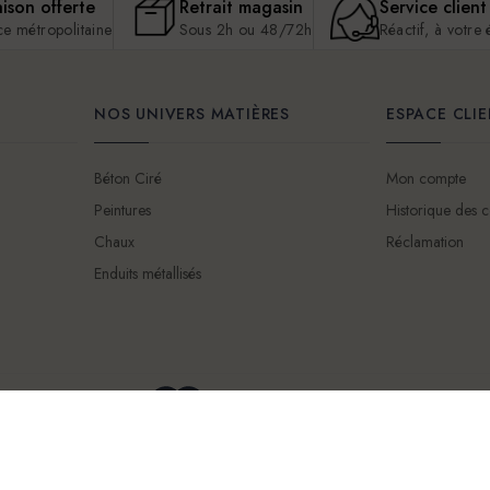
aison offerte
Retrait magasin
Service client
ce métropolitaine
Sous 2h ou 48/72h
Réactif, à votre
NOS UNIVERS MATIÈRES
ESPACE CLI
Béton Ciré
Mon compte
Peintures
Historique des
Chaux
Réclamation
Enduits métallisés
Mentions légales
Conditions Générales d