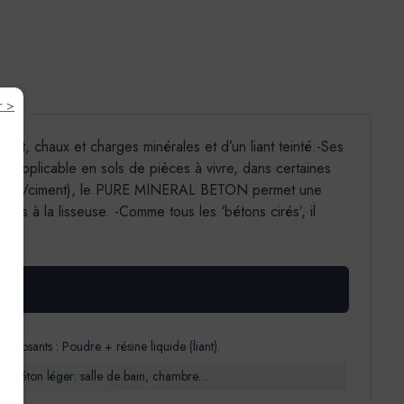
r >
nt, chaux et charges minérales et d’un liant teinté.-Ses
re applicable en sols de pièces à vivre, dans certaines
on (chaux/ciment), le PURE MINERAL BETON permet une
ches à la lisseuse. -Comme tous les ‘bétons cirés’, il
Composants : Poudre + résine liquide (liant).
afic piéton léger: salle de bain, chambre…