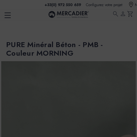
+33(0) 972 550 659
Configurez votre projet
N
search
person
shopping_cart
PURE Minéral Béton - PMB -
Couleur MORNING