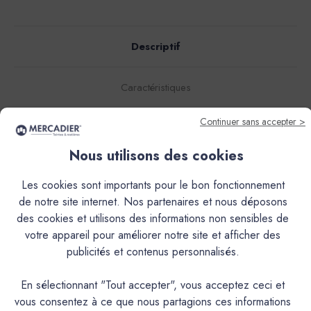
Descriptif
Caractéristiques
Continuer sans accepter >
Documentation Technique
Nous utilisons des cookies
Couleurs & Échantillons
Les cookies sont importants pour le bon fonctionnement
Le PURE MINERAL BETON (PMB) est un mortier décoratif
de notre site internet. Nos partenaires et nous déposons
de finition, teinté dans la masse, à grain très fin composé
des cookies et utilisons des informations non sensibles de
de ciment, chaux et charges minérales et d’un liant teinté.-
votre appareil pour améliorer notre site et afficher des
Ses propriétés hydrofuges en font un matériau idéal pour la
publicités et contenus personnalisés.
réalisation de murs, plans de travail et vasques, douches.-Il
peut être applicable en sols de pièces à vivre, dans
En sélectionnant "Tout accepter", vous acceptez ceci et
certaines conditions. Eviter les pièces soumises à une
vous consentez à ce que nous partagions ces informations