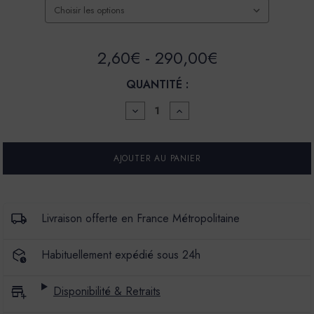
2,60€ - 290,00€
QUANTITÉ :
DIMINUER
AUGMENTER
LA
LA
QUANTITÉ
QUANTITÉ
POUR
POUR
PURE
PURE
MINÉRAL
MINÉRAL
BÉTON
BÉTON
-
-
PMB
PMB
-
-
Livraison offerte en France Métropolitaine
COULEUR
COULEUR
MORNING
MORNING
Habituellement expédié sous 24h
Disponibilité & Retraits