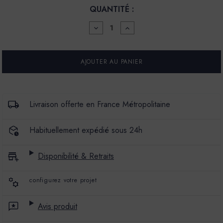
QUANTITÉ :
DIMINUER
AUGMENTER
LA
LA
QUANTITÉ
QUANTITÉ
POUR
POUR
SOL
SOL
COULÉ
COULÉ
ANHYDRITE
ANHYDRITE
-
-
AXXX
AXXX
-
-
Livraison offerte en France Métropolitaine
COULEUR
COULEUR
GAZOU
GAZOU
Habituellement expédié sous 24h
Disponibilité & Retraits
configurez votre projet
Avis produit