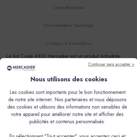
Caractéristiques
Documentation Technique
Couleurs & Échantillons
Le Sol Coulé AXXX Mercadier est un produit Anhydrite
auto-lissant, alliage de Sulfate de Calcium spéciaux,
Continuer sans accepter >
charges minérales, fluidifiants et additifs, teinté dans la
masse (20 teintes).Sa formule lui confère à la fois des
Nous utilisons des cookies
propriétés décoratives par la finesse de son grain, ainsi
Les cookies sont importants pour le bon fonctionnement
qu’une bonne résistance aux sollicitations.De consistance
de notre site internet. Nos partenaires et nous déposons
fluide, il peut être facilement mis en œuvre et est idéal pour
des cookies et utilisons des informations non sensibles de
la réalisation de sols intérieurs. Il s’applique à la flamande
votre appareil pour améliorer notre site et afficher des
sur une épaisseur de 3 à 10 mm et convient à tous supports
publicités et contenus personnalisés.
sains et cohésifs, ciments habituels et carrelages existants,
sans dépose. Résistance importante aux sollicitations
En sélectionnant "Tout accepter", vous acceptez ceci et
d’usure : pièces à vivre, couloirs, boutiques, lieux de grand