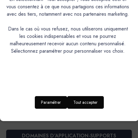
vous consentez à ce que nous partagions ces informations
passage...
avec des tiers, notamment avec nos partenaires marketing.
PRODUIT
Dans le cas où vous refusez, nous utiliserons uniquement
les cookies indispensables et vous ne pourrez
Mortier auto-lissant, teinté dans la masse, à base de
malheureusement recevoir aucun contenu personnalisé.
sulfate de calcium (anhydrite).
DESCRIPTION
Sélectionnez paramétrer pour personnaliser vos choix.
Composants : poudre + concentré colorant
Sol intérieur de grande superficie (sauf pièces et
IDEAL POUR…
supports humides), adapté au trafic intense
RENDU
Aspect extrêmement lisse, très doux, grain ultra fin.
ESTHETIQUE
Très grande résistance mécanique, dureté élévée,
PROPRIETES
Paramétrer
Tout accepter
TECHNIQUES
faible tension, prise rapide.
TEINTES
20
DISPONIBLES
DOMAINES D’APPLICATION-SUPPORTS