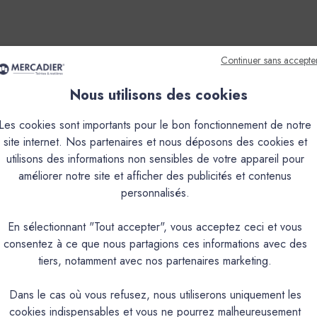
Continuer sans accepte
que
Couleurs & Échantillons
Nous utilisons des cookies
ts spéciaux, charges minérales, fluidifiants et additifs.Sa formule 
Les cookies sont importants pour le bon fonctionnement de notre
anique, du niveau d'un classement à P4S.De consistance fluide, il
site internet. Nos partenaires et nous déposons des cookies et
e l'aspect d’un béton lissé, teinté dans la masse. Comme tous les ‘b
utilisons des informations non sensibles de votre appareil pour
e épaisseur de 4 à 10 mm, il permet de travailler sur la plupart des
améliorer notre site et afficher des publicités et contenus
personnalisés.
PRODUIT
En sélectionnant "Tout accepter", vous acceptez ceci et vous
consentez à ce que nous partagions ces informations avec des
o-lissant, teinté dans la masse, alliage de ciments spéciaux, charges minérales,
tiers, notamment avec nos partenaires marketing.
Sol intérieur de grande superficie, adapté
Dans le cas où vous refusez, nous utiliserons uniquement les
Aspect tendu et soyeux, grain
cookies indispensables et vous ne pourrez malheureusement