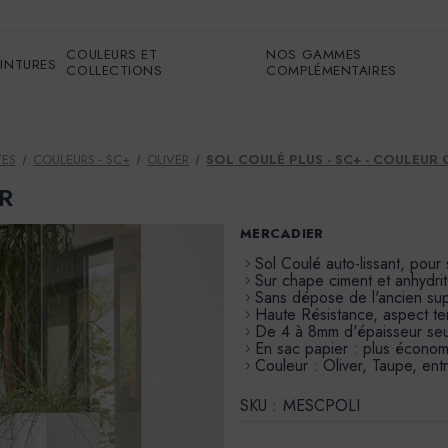
COULEURS ET
NOS GAMMES
EINTURES
COLLECTIONS
COMPLÉMENTAIRES
TES
COULEURS - SC+
OLIVER
SOL COULÉ PLUS - SC+ - COULEUR 
ER
MERCADIER
Sol Coulé auto-lissant, pour
Sur chape ciment et anhydri
Sans dépose de l'ancien supp
Haute Résistance, aspect te
De 4 à 8mm d'épaisseur se
En sac papier : plus économ
Couleur : Oliver, Taupe, entr
SKU :
MESCPOLI