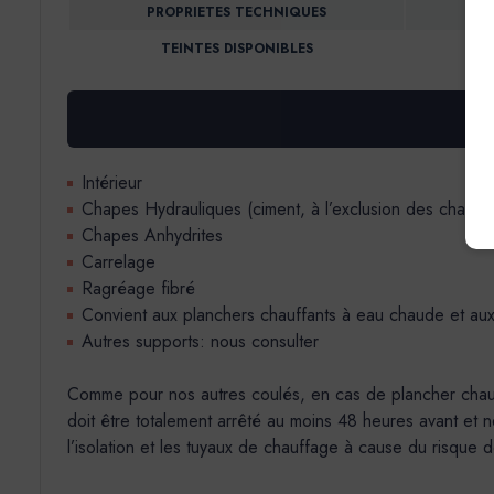
PROPRIETES TECHNIQUES
TEINTES DISPONIBLES
Intérieur
Chapes Hydrauliques (ciment, à l’exclusion des chapes
Chapes Anhydrites
Carrelage
Ragréage fibré
Convient aux planchers chauffants à eau chaude et aux
Autres supports: nous consulter
Comme pour nos autres coulés, en cas de plancher chauffan
doit être totalement arrêté au moins 48 heures avant et 
l’isolation et les tuyaux de chauffage à cause du risque 