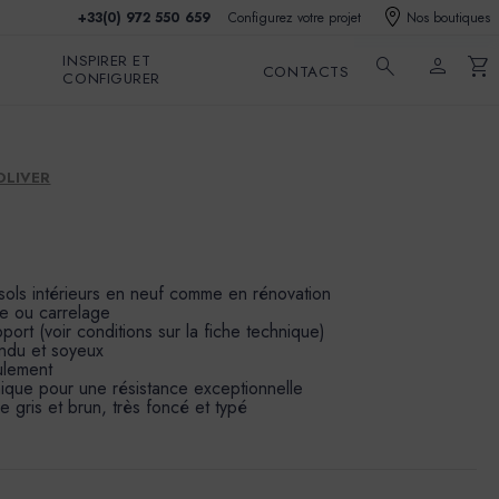
+33(0) 972 550 659
Configurez votre projet
Nos boutiques
INSPIRER ET
search
person
shopping_cart
CONTACTS
CONFIGURER
OLIVER
 sols intérieurs en neuf comme en rénovation
te ou carrelage
ort (voir conditions sur la fiche technique)
ndu et soyeux
ulement
ique pour une résistance exceptionnelle
e gris et brun, très foncé et typé