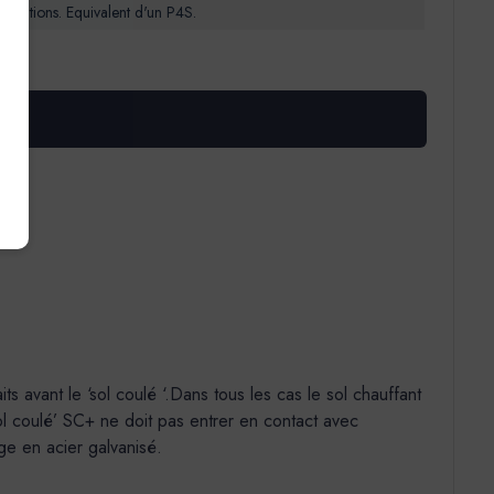
citations. Equivalent d'un P4S.
S
 avant le ‘sol coulé ‘.Dans tous les cas le sol chauffant
ol coulé’ SC+ ne doit pas entrer en contact avec
ge en acier galvanisé.