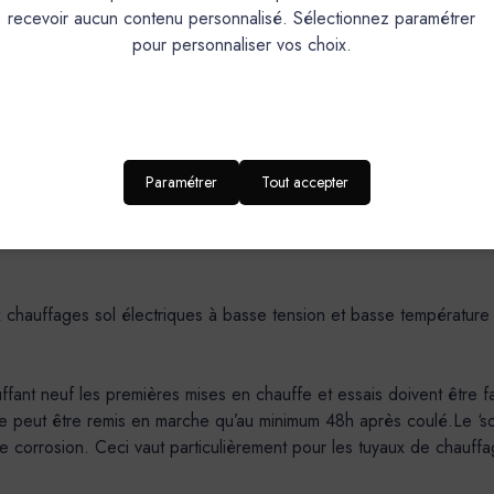
Grande résistance mécanique, bonne résistance aux solli
recevoir aucun contenu personnalisé. Sélectionnez paramétrer
pour personnaliser vos choix.
15
DOMAINES D’APPLICATION-SUPPORT
Paramétrer
Tout accepter
 légères)
 chauffages sol électriques à basse tension et basse température
t neuf les premières mises en chauffe et essais doivent être faits
ne peut être remis en marche qu’au minimum 48h après coulé.Le ‘s
de corrosion. Ceci vaut particulièrement pour les tuyaux de chauffa