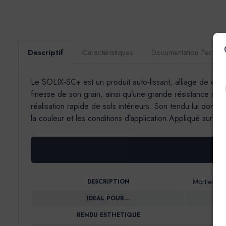
Descriptif
Caractéristiques
Documentation Techni
Le SOLIX‐SC+ est un produit auto‐lissant, alliage de cimen
finesse de son grain, ainsi qu’une grande résistance méc
réalisation rapide de sols intérieurs. Son tendu lui donn
la couleur et les conditions d’application.Appliqué sur un
Mortier aut
DESCRIPTION
IDEAL POUR…
RENDU ESTHETIQUE