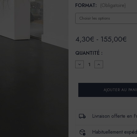
FORMAT:
(Obligatoire)
4,30€ - 155,00€
QUANTITÉ :
DIMINUER
AUGMENTER
LA
LA
QUANTITÉ
QUANTITÉ
POUR
POUR
SOL
SOL
COULÉ
COULÉ
PLUS
PLUS
-
-
SC+
SC+
-
-
COULEUR
COULEUR
Livraison offerte en 
OLIVER
OLIVER
Habituellement expéd