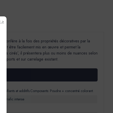
r >
lui confère à la fois des propriétés décoratives par la
 peut être facilement mis en œuvre et permet la
étons cirés’, il présentera plus ou moins de nuances selon
 supports et sur carrelage existant.
 fluidifiants et additifs.Composants: Poudre + concentré colorant.
 au trafic intense
 fin.