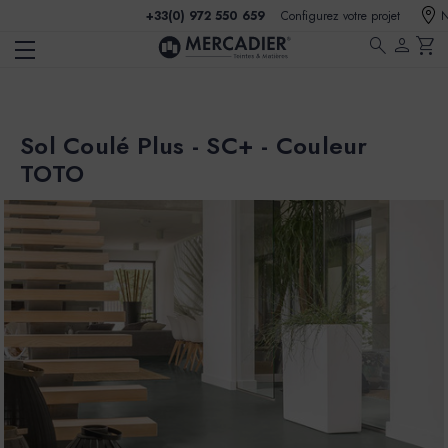
+33(0) 972 550 659
Configurez votre projet
N
search
person
shopping_cart
Sol Coulé Plus - SC+ - Couleur
TOTO