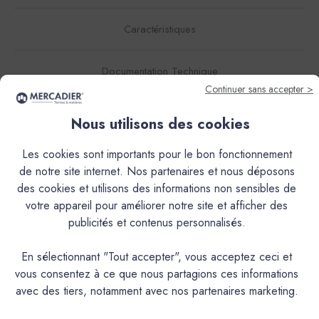
Caractéristiques
Documentation Technique
Continuer sans accepter >
Couleurs & Échantillons
Nous utilisons des cookies
Le SOLIX‐SC+ est un produit auto‐lissant, alliage de ciments
Les cookies sont importants pour le bon fonctionnement
spéciaux, charges minérales, fluidifiants et additifs.Sa
de notre site internet. Nos partenaires et nous déposons
formule lui confère à la fois des propriétés décoratives par
des cookies et utilisons des informations non sensibles de
la finesse de son grain, ainsi qu’une grande résistance
votre appareil pour améliorer notre site et afficher des
mécanique, du niveau d'un classement à P4S.De
publicités et contenus personnalisés.
consistance fluide, il peut être facilement mis en œuvre et
permet la réalisation rapide de sols intérieurs. Son tendu lui
En sélectionnant "Tout accepter", vous acceptez ceci et
donne l'aspect d’un béton lissé, teinté dans la masse.
vous consentez à ce que nous partagions ces informations
Comme tous les ‘bétons cirés’, il présentera plus ou moins
avec des tiers, notamment avec nos partenaires marketing.
de nuances selon la couleur et les conditions
d’application.Appliqué sur une épaisseur de 4 à 10 mm, il