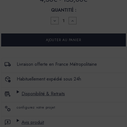
QUANTITÉ :
DIMINUER
AUGMENTER
LA
LA
QUANTITÉ
QUANTITÉ
POUR
POUR
SOL
SOL
COULÉ
COULÉ
PLUS
PLUS
-
-
SC+
SC+
-
-
Livraison offerte en France Métropolitaine
COULEUR
COULEUR
TOTO
TOTO
Habituellement expédié sous 24h
Disponibilité & Retraits
configurez votre projet
Avis produit