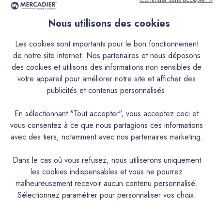
Livraison offerte en France Métropolitaine
Nous utilisons des cookies
Disponibilité & Retraits
Les cookies sont importants pour le bon fonctionnement
de notre site internet. Nos partenaires et nous déposons
configurez votre projet
des cookies et utilisons des informations non sensibles de
votre appareil pour améliorer notre site et afficher des
Avis produit
publicités et contenus personnalisés.
Paiement sécurisé
En sélectionnant "Tout accepter", vous acceptez ceci et
vous consentez à ce que nous partagions ces informations
Retours
avec des tiers, notamment avec nos partenaires marketing.
Dans le cas où vous refusez, nous utiliserons uniquement
les cookies indispensables et vous ne pourrez
malheureusement recevoir aucun contenu personnalisé.
Sélectionnez paramétrer pour personnaliser vos choix.
Vidéos