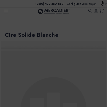
+33(0) 972 550 659
Configurez votre projet
N
search
person
shopping_cart
Cire Solide Blanche