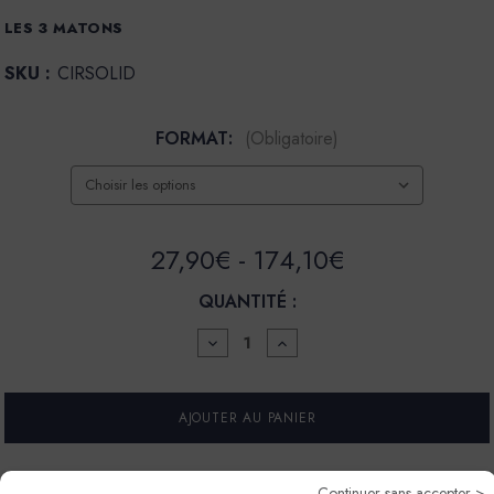
LES 3 MATONS
SKU :
CIRSOLID
FORMAT:
(Obligatoire)
27,90€ - 174,10€
QUANTITÉ :
DIMINUER
AUGMENTER
LA
LA
QUANTITÉ
QUANTITÉ
POUR
POUR
CIRE
CIRE
SOLIDE
SOLIDE
BLANCHE
BLANCHE
Continuer sans accepter >