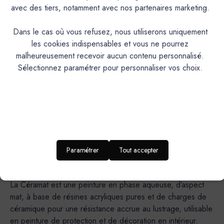
avec des tiers, notamment avec nos partenaires marketing.
Dans le cas où vous refusez, nous utiliserons uniquement
les cookies indispensables et vous ne pourrez
malheureusement recevoir aucun contenu personnalisé.
Sélectionnez paramétrer pour personnaliser vos choix.
Descriptif
Caractéristiques
Documentation Technique
Paramétrer
Tout accepter
Couleurs & Échantillons
La Céramat est une peinture en phase aqueuse, d’aspect
mat, à base de résines acryliques pures et de charges de
céramique pour une résistance accrue au lustrage, utilisable
en peinture de protection et de décoration en intérieur.