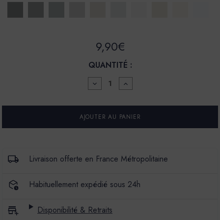
9,90€
QUANTITÉ :
DIMINUER
AUGMENTER
LA
LA
QUANTITÉ
QUANTITÉ
POUR
POUR
POT
POT
D'ESSAI
D'ESSAI
Livraison offerte en France Métropolitaine
Habituellement expédié sous 24h
Disponibilité & Retraits