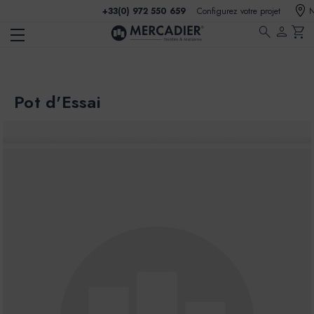
+33(0) 972 550 659
Configurez votre projet
N
search
person
shopping_cart
Pot d'Essai