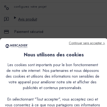
configurez votre projet
Avis produit
Paiement sécurisé
Continuer sans accepter >
Retours
Nous utilisons des cookies
Les cookies sont importants pour le bon fonctionnement
de notre site internet. Nos partenaires et nous déposons
Les produits colorés sont teintés à la demande, de ce
des cookies et utilisons des informations non sensibles de
fait, ils ne peuvent faire l'objet d'une reprise. Nous
votre appareil pour améliorer notre site et afficher des
vous préconisons fortement de commander nos
publicités et contenus personnalisés.
nuanciers et échantillons en amont. Nos matières
minérales sont vivantes : le rendu des couleurs peut
En sélectionnant "Tout accepter", vous acceptez ceci et
varier selon les conditions de mise en œuvre, le geste
vous consentez à ce que nous partagions ces informations
de l’applicateur et la finition.