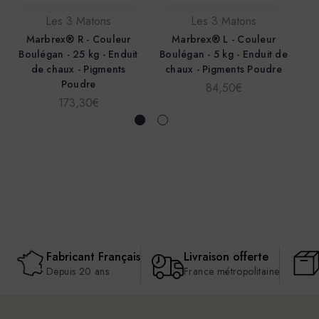
Les 3 Matons
Les 3 Matons
Marbrex® R - Couleur
Marbrex® L - Couleur
Boulégan - 25 kg - Enduit
Boulégan - 5 kg - Enduit de
Ma
de chaux - Pigments
chaux - Pigments Poudre
c
Poudre
84,50€
173,30€
Fabricant Français
Livraison offerte
Depuis 20 ans
France métropolitaine