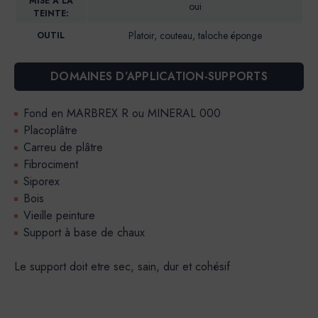
MISE A LA
oui
TEINTE:
Platoir, couteau, taloche éponge
OUTIL
DOMAINES D’APPLICATION-SUPPORTS
Fond en MARBREX R ou MINERAL 000
Placoplâtre
Carreu de plâtre
Fibrociment
Siporex
Bois
Vieille peinture
Support à base de chaux
Le support doit etre sec, sain, dur et cohésif