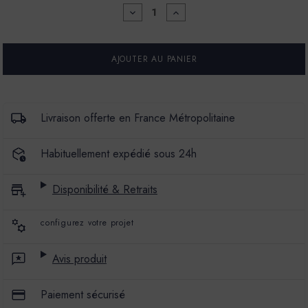
DIMINUER
AUGMENTER
LA
LA
QUANTITÉ
QUANTITÉ
POUR
POUR
MARBREX®
MARBREX®
L
L
-
-
COULEUR
COULEUR
BOULÉGAN
BOULÉGAN
-
-
Livraison offerte en France Métropolitaine
25
25
KG
KG
-
-
Habituellement expédié sous 24h
ENDUIT
ENDUIT
DE
DE
CHAUX
CHAUX
Disponibilité & Retraits
-
-
PIGMENTS
PIGMENTS
POUDRE
POUDRE
configurez votre projet
Avis produit
Paiement sécurisé