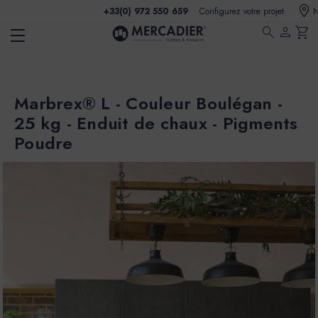
+33(0) 972 550 659
Configurez votre projet
N
search
person
shopping_cart
Marbrex® L - Couleur Boulégan -
25 kg - Enduit de chaux - Pigments
Poudre