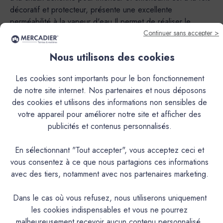
décoratif et protecteur, présente une excellente
perméabilité à la vapeur d'eau.Il permet de réaliser le
stucco marmorino, stuc lissé ou brillant trés esthétique
Continuer sans accepter >
caractrisé par les moirages et les transparences des enduits
Nous utilisons des cookies
à la chaux grasse d'antan.Sa nature en fait un produit
exceptionnel autant en intérieur qu’en extérieur.Cependant,
Les cookies sont importants pour le bon fonctionnement
le mode de mise à la teinte (Pigments poudre à mélanger
de notre site internet. Nos partenaires et nous déposons
ou Pré-teinté) rend utilisable ou non le produit en extérieur
des cookies et utilisons des informations non sensibles de
et peut limiter l’usage de certaines couleurs.En version
votre appareil pour améliorer notre site et afficher des
Pigments poudre à mélanger, application déconseillée à
publicités et contenus personnalisés.
l’extérieur pour les teintes suivantes : AGAVE, ALBERTE,
AURIGON, BARIGOULE, BIMONT, BISOU, CAFOUCH,
En sélectionnant "Tout accepter", vous acceptez ceci et
CAP ROUX, CISTE, CRIQUE, DELICE, ECUME, FADA,
vous consentez à ce que nous partagions ces informations
FIGUIER, GOLF CLAIR, GRAND PIN, JOUBARBE,
avec des tiers, notamment avec nos partenaires marketing.
LAURIER, LONGAGNE, MINOT, MIRAMAR, MON
ETOILE, OULIVIÉ, PESCADOU, PICNIC, SARTINE,
Dans le cas où vous refusez, nous utiliserons uniquement
SORMIOU, TREMPETTE.Teintes qui peuvent être utilisées à
les cookies indispensables et vous ne pourrez
l’extérieur sauf dans le cas d’une I.T.E. (Isolation Thermique
malheureusement recevoir aucun contenu personnalisé.