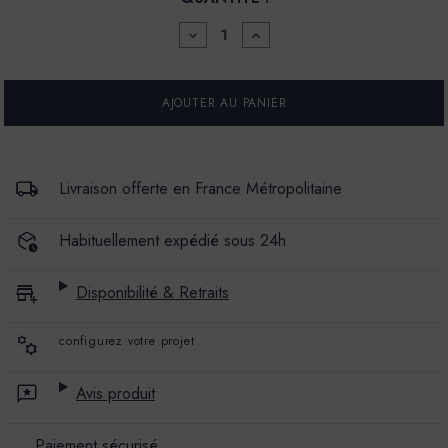
DIMINUER
AUGMENTER
LA
LA
QUANTITÉ
QUANTITÉ
POUR
POUR
MARBREX®
MARBREX®
L
L
-
-
COULEUR
COULEUR
SARTINE
SARTINE
-
-
Livraison offerte en France Métropolitaine
25
25
KG
KG
-
-
Habituellement expédié sous 24h
ENDUIT
ENDUIT
DE
DE
CHAUX
CHAUX
Disponibilité & Retraits
-
-
PIGMENTS
PIGMENTS
POUDRE
POUDRE
configurez votre projet
Avis produit
Paiement sécurisé