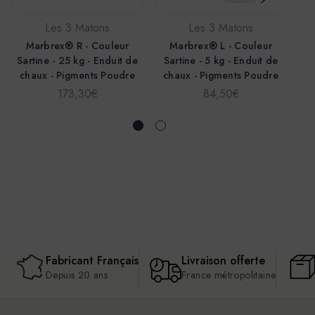
Les 3 Matons
Les 3 Matons
Marbrex® R - Couleur
Marbrex® L - Couleur
Sartine - 25 kg - Enduit de
Sartine - 5 kg - Enduit de
S
chaux - Pigments Poudre
chaux - Pigments Poudre
c
173,30€
84,50€
Fabricant Français
Livraison offerte
Depuis 20 ans
France métropolitaine