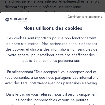
à la chaux aérienne pour intérieur et extérieur.Il est à la fois
décoratif et protecteur, présente une excellente
perméabilité à la vapeur d'eau.Il permet de réaliser le
Continuer sans accepter >
stucco marmorino, stuc lissé ou brillant trés esthétique
caractrisé par les moirages et les transparences des enduits
Nous utilisons des cookies
à la chaux grasse d'antan.Sa nature en fait un produit
exceptionnel autant en intérieur qu’en extérieur.Cependant,
Les cookies sont importants pour le bon fonctionnement
le mode de mise à la teinte (Pigments poudre à mélanger
de notre site internet. Nos partenaires et nous déposons
ou Pré-teinté) rend utilisable ou non le produit en extérieur
des cookies et utilisons des informations non sensibles de
et peut limiter l’usage de certaines couleurs.En version
votre appareil pour améliorer notre site et afficher des
Pigments poudre à mélanger, application déconseillée à
publicités et contenus personnalisés.
l’extérieur pour les teintes suivantes : AGAVE, ALBERTE,
AURIGON, BARIGOULE, BIMONT, BISOU, CAFOUCH,
En sélectionnant "Tout accepter", vous acceptez ceci et
CAP ROUX, CISTE, CRIQUE, DELICE, ECUME, FADA,
vous consentez à ce que nous partagions ces informations
FIGUIER, GOLF CLAIR, GRAND PIN, JOUBARBE,
avec des tiers, notamment avec nos partenaires marketing.
LAURIER, LONGAGNE, MINOT, MIRAMAR, MON
ETOILE, OULIVIÉ, PESCADOU, PICNIC, SARTINE,
Dans le cas où vous refusez, nous utiliserons uniquement
SORMIOU, TREMPETTE.Teintes qui peuvent être utilisées à
les cookies indispensables et vous ne pourrez
l’extérieur sauf dans le cas d’une I.T.E. (Isolation Thermique