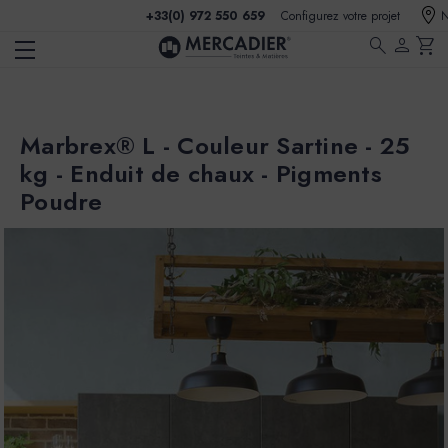
+33(0) 972 550 659
Configurez votre projet
N
search
person
shopping_cart
Marbrex® L - Couleur Sartine - 25
kg - Enduit de chaux - Pigments
Poudre