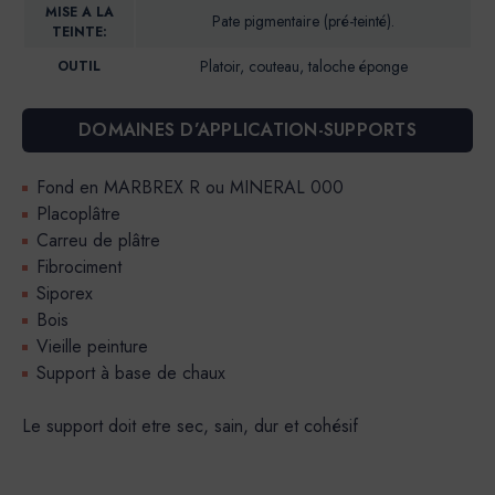
MISE A LA
Pate pigmentaire (pré-teinté).
TEINTE:
Platoir, couteau, taloche éponge
OUTIL
DOMAINES D’APPLICATION-SUPPORTS
Fond en MARBREX R ou MINERAL 000
Placoplâtre
Carreu de plâtre
Fibrociment
Siporex
Bois
Vieille peinture
Support à base de chaux
Le support doit etre sec, sain, dur et cohésif