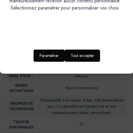
malheureusement recevoir aucun contenu personnalisé.
par l’Extérieur) : BANASTON, CAGNARD, CAGOLE,
Sélectionnez paramétrer pour personnaliser vos choix.
CALABRUN, CAMIN, CANAILLE, CHAVANNE, FRIOUL,
GIBASSIER, MALLON, MARCEL, PAUL, PANISSE,
PISTOU, RAVI, ROUSTIDO, SAINTE-BAUME, SARRIETTE,
TERRAIO.
PRODUIT
Paramétrer
Tout accepter
Enduit de finition naturel et écologique
DESCRIPTION
Intérieur
IDEAL POUR…
RENDU
Stucco Marmorino
ESTHETIQUE
Perméabilité à la vapeur d'eau, très bonne tenue
PROPRIETES
aux U.V,naturellement bactéricide et anti
TECHNIQUES
moisissure,sans odeur, sans solvant.
TEINTES
57
DISPONIBLES