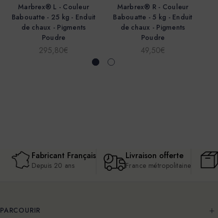
Marbrex® L - Couleur
Marbrex® R - Couleur
Babouatte - 25 kg - Enduit
Babouatte - 5 kg - Enduit
I
de chaux - Pigments
de chaux - Pigments
Poudre
Poudre
295,80€
49,50€
Fabricant Français
Livraison offerte
Depuis 20 ans
France métropolitaine
PARCOURIR