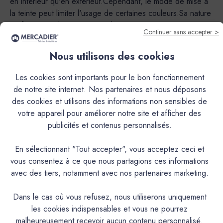
en intérieur qu'en extérieur.Cependant, le mode de mise à
la teinte peut limiter l'usage de certaines couleurs.Sa nature
en fait un produit exceptionnel autant en intérieur qu’en
Continuer sans accepter >
extérieur.Cependant, le mode de mise à la teinte (Pigments
poudre à mélanger ou Pré-teinté) rend utilisable ou non le
Nous utilisons des cookies
produit en extérieur et peut limiter l’usage de certaines
couleurs.En version Pigments poudre à mélanger,
Les cookies sont importants pour le bon fonctionnement
application déconseillée à l’extérieur pour les teintes
de notre site internet. Nos partenaires et nous déposons
suivantes : AGAVE, ALBERTE, AURIGON, BARIGOULE,
des cookies et utilisons des informations non sensibles de
BIMONT, BISOU, CAFOUCH, CAP ROUX, CISTE,
votre appareil pour améliorer notre site et afficher des
CRIQUE, DELICE, ECUME, FADA, FIGUIER, GOLF CLAIR,
publicités et contenus personnalisés.
GRAND PIN, JOUBARBE, LAURIER, LONGAGNE,
MINOT, MIRAMAR, MON ETOILE, OULIVIÉ, PESCADOU,
En sélectionnant "Tout accepter", vous acceptez ceci et
PICNIC, SARTINE, SORMIOU, TREMPETTE.Teintes qui
vous consentez à ce que nous partagions ces informations
peuvent être utilisées à l’extérieur sauf dans le cas d’une
avec des tiers, notamment avec nos partenaires marketing.
I.T.E. (Isolation Thermique par l’Extérieur) : BANASTON,
CAGNARD, CAGOLE, CALABRUN, CAMIN, CANAILLE,
Dans le cas où vous refusez, nous utiliserons uniquement
CHAVANNE, FRIOUL, GIBASSIER, MALLON, MARCEL,
les cookies indispensables et vous ne pourrez
PAUL, PANISSE, PISTOU, RAVI, ROUSTIDO, SAINTE-
malheureusement recevoir aucun contenu personnalisé.