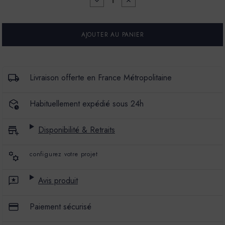
DIMINUER
AUGMENTER
LA
LA
QUANTITÉ
QUANTITÉ
POUR
POUR
MARBREX®
MARBREX®
R
R
-
-
COULEUR
COULEUR
BABOUATTE
BABOUATTE
-
-
Livraison offerte en France Métropolitaine
25
25
KG
KG
-
-
Habituellement expédié sous 24h
ENDUIT
ENDUIT
DE
DE
CHAUX
CHAUX
Disponibilité & Retraits
-
-
PIGMENTS
PIGMENTS
POUDRE
POUDRE
configurez votre projet
Avis produit
Paiement sécurisé