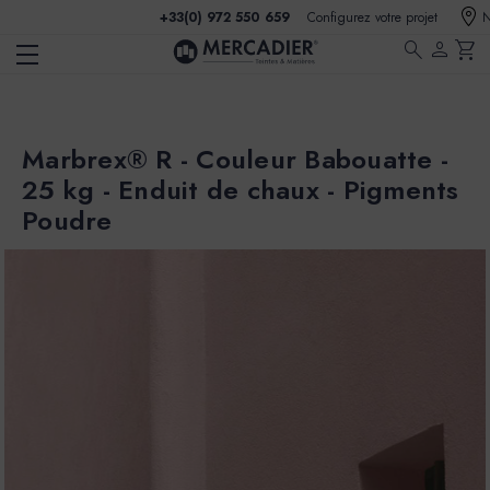
+33(0) 972 550 659
Configurez votre projet
N
search
person
shopping_cart
Marbrex® R - Couleur Babouatte -
25 kg - Enduit de chaux - Pigments
Poudre