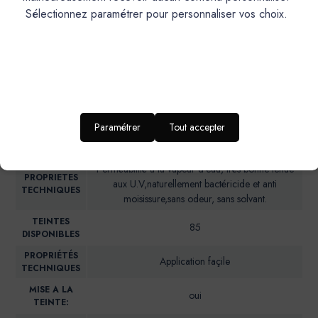
BAUME, SARRIETTE, TERRAIO.
Sélectionnez paramétrer pour personnaliser vos choix.
PRODUIT
Enduit de finition naturel et écologique
DESCRIPTION
Intérieur/Extérieur
IDEAL POUR…
Paramétrer
Tout accepter
RENDU
Texture fine, nuancée.
ESTHETIQUE
Perméabilité à la vapeur d'eau, très bonne tenue
PROPRIETES
aux U.V,naturellement bactéricide et anti
TECHNIQUES
moisissure,sans odeur, sans solvant.
TEINTES
85
DISPONIBLES
PROPRIÉTÉS
Application façile
TECHNIQUES
MISE A LA
oui
TEINTE: