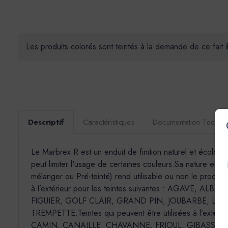
Les produits colorés sont teintés à la demande de ce fait 
Descriptif
Caractéristiques
Documentation Techni
Le Marbrex R est un enduit de finition naturel et écologi
peut limiter l'usage de certaines couleurs.Sa nature en f
mélanger ou Pré-teinté) rend utilisable ou non le produit
à l’extérieur pour les teintes suivantes : AGAVE
FIGUIER, GOLF CLAIR, GRAND PIN, JOUBARBE, LA
TREMPETTE.Teintes qui peuvent être utilisées à l’exté
CAMIN, CANAILLE, CHAVANNE, FRIOUL, GIBASSIER,