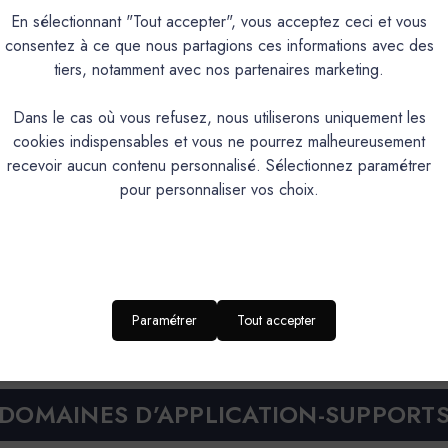
En sélectionnant "Tout accepter", vous acceptez ceci et vous
consentez à ce que nous partagions ces informations avec des
PRODUIT
tiers, notamment avec nos partenaires marketing.
Dans le cas où vous refusez, nous utiliserons uniquement les
Enduit de finition naturel et éc
cookies indispensables et vous ne pourrez malheureusement
Intérieur/Extérieur
recevoir aucun contenu personnalisé. Sélectionnez paramétrer
Texture fine, nuancée.
pour personnaliser vos choix.
Perméabilité à la vapeur d'eau, très bonne tenue aux U.V,naturellement bacté
85
Application façile
oui
Paramétrer
Tout accepter
Platoir, couteau, taloche ép
DOMAINES D’APPLICATION-SUPPORT