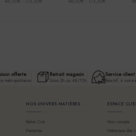
48,00€ - 173,30€
48,00€ - 173,30€
4
aison offerte
Retrait magasin
Service client
ce métropolitaine
Sous 2h ou 48/72h
Réactif, à votre
NOS UNIVERS MATIÈRES
ESPACE CLI
Béton Ciré
Mon compte
Peintures
Historique des