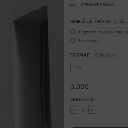
SKU :
3MMARBXRGAB
MISE À LA TEINTE:
(Obliga
Pigments poudre à méla
Pré-teinté
FORMAT:
(Obligatoire)
0,00€
QUANTITÉ :
DIMINUER
AUGMENTER
LA
LA
QUANTITÉ
QUANTITÉ
POUR
POUR