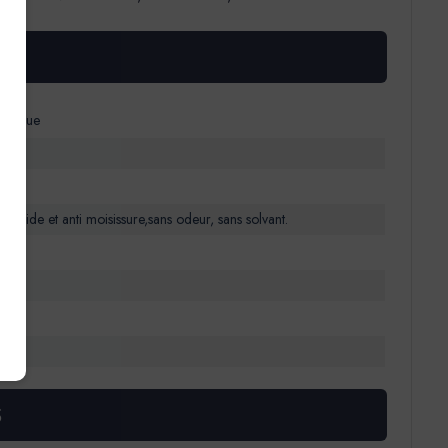
ologique
ricide et anti moisissure,sans odeur, sans solvant.
onge
S