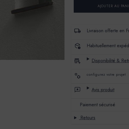
ENDUIT
ENDUIT
DE
DE
CHAUX
CHAUX
NATURELLES
NATURELLES
-
-
MARBREX
MARBREX
R
R
Livraison offerte en 
-
-
COULEUR
COULEUR
GABIAN
GABIAN
Habituellement expéd
Disponibilité & Retr
configurez votre projet
Avis produit
Paiement sécurisé
Retours