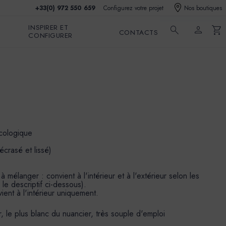
+33(0) 972 550 659
Configurez votre projet
Nos boutiques
INSPIRER ET
search
person
shopping_cart
CONTACTS
CONFIGURER
écologique
écrasé et lissé)
mélanger : convient à l'intérieur et à l'extérieur selon les
 le descriptif ci-dessous).
ient à l'intérieur uniquement.
, le plus blanc du nuancier, très souple d'emploi