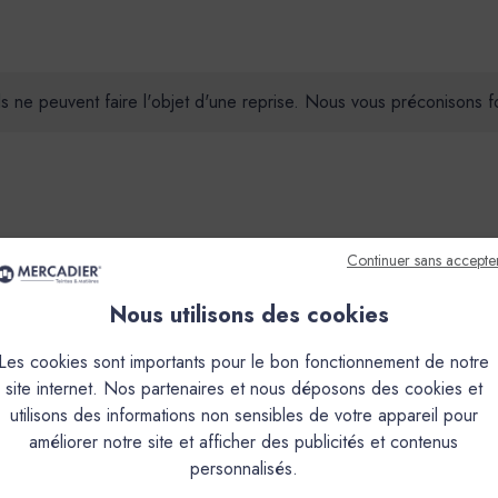
ils ne peuvent faire l'objet d'une reprise. Nous vous préconisons
Continuer sans accepte
que
Couleurs & Échantillons
Nous utilisons des cookies
que.Sa nature en fait un produit exceptionnel autant en intérieur q
ait un produit exceptionnel autant en intérieur qu’en extérieur.Ce
Les cookies sont importants pour le bon fonctionnement de notre
 en extérieur et peut limiter l’usage de certaines couleurs.En vers
site internet. Nos partenaires et nous déposons des cookies et
, ALBERTE, AURIGON, BARIGOULE, BIMONT, BISOU, CAFOUCH, CA
utilisons des informations non sensibles de votre appareil pour
URIER, LONGAGNE, MINOT, MIRAMAR, MON ETOILE, OULIVIÉ
améliorer notre site et afficher des publicités et contenus
rieur sauf dans le cas d’une I.T.E. (Isolation Thermique par 
personnalisés.
 MALLON, MARCEL, PAUL, PANISSE, PISTOU, RAVI, ROUSTI