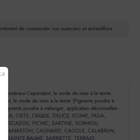
 fortement de commander nos nuanciers et échantillons.
r >
u'en extérieur.Cependant, le mode de mise à la teinte
pendant, le mode de mise à la teinte (Pigments poudre à
ion Pigments poudre à mélanger, application déconseillée
P ROUX, CISTE, CRIQUE, DELICE, ECUME, FADA,
, PESCADOU, PICNIC, SARTINE, SORMIOU,
l’Extérieur) : BANASTON, CAGNARD, CAGOLE, CALABRUN,
DO, SAINTE-BAUME, SARRIETTE, TERRAIO.