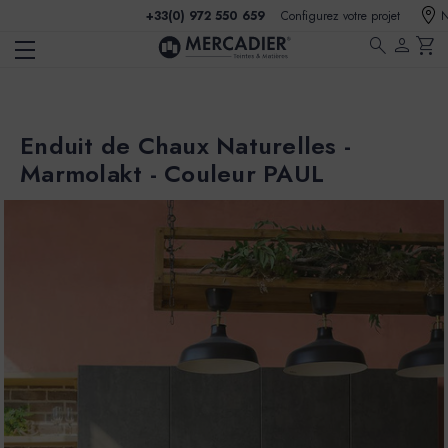
+33(0) 972 550 659
Configurez votre projet
N
search
person
shopping_cart
Enduit de Chaux Naturelles -
Marmolakt - Couleur PAUL