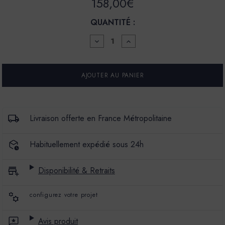
158,00€
QUANTITÉ :
DIMINUER
AUGMENTER
LA
LA
QUANTITÉ
QUANTITÉ
POUR
POUR
ENDUIT
ENDUIT
DE
DE
CHAUX
CHAUX
NATURELLES
NATURELLES
-
-
MARMOLAKT
MARMOLAKT
Livraison offerte en France Métropolitaine
-
-
COULEUR
COULEUR
PAUL
PAUL
Habituellement expédié sous 24h
Disponibilité & Retraits
configurez votre projet
Avis produit