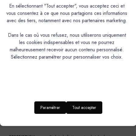
et peut limiter l’usage de certaines couleurs.En version
En sélectionnant "Tout accepter", vous acceptez ceci et
Pigments poudre à mélanger, application déconseillée à
vous consentez à ce que nous partagions ces informations
l’extérieur pour les teintes suivantes : AGAVE, ALBERTE,
avec des tiers, notamment avec nos partenaires marketing.
AURIGON, BARIGOULE, BIMONT, BISOU, CAFOUCH,
CAP ROUX, CISTE, CRIQUE, DELICE, ECUME, FADA,
Dans le cas où vous refusez, nous utiliserons uniquement
FIGUIER, GOLF CLAIR, GRAND PIN, JOUBARBE,
les cookies indispensables et vous ne pourrez
LAURIER, LONGAGNE, MINOT, MIRAMAR, MON
malheureusement recevoir aucun contenu personnalisé.
ETOILE, OULIVIÉ, PESCADOU, PICNIC, SARTINE,
Sélectionnez paramétrer pour personnaliser vos choix.
SORMIOU, TREMPETTE.Teintes qui peuvent être utilisées à
l’extérieur sauf dans le cas d’une I.T.E. (Isolation Thermique
par l’Extérieur) : BANASTON, CAGNARD, CAGOLE,
CALABRUN, CAMIN, CANAILLE, CHAVANNE, FRIOUL,
GIBASSIER, MALLON, MARCEL, PAUL, PANISSE,
PISTOU, RAVI, ROUSTIDO, SAINTE-BAUME, SARRIETTE,
TERRAIO.
Paramétrer
Tout accepter
PRODUIT