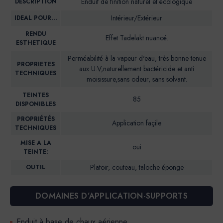
Enduit de finition naturel et écologique
DESCRIPTION
Intérieur/Extérieur
IDEAL POUR…
RENDU
Effet Tadelakt nuancé.
ESTHETIQUE
Perméabilité à la vapeur d'eau, très bonne tenue
PROPRIETES
aux U.V,naturellement bactéricide et anti
TECHNIQUES
moisissure,sans odeur, sans solvant.
TEINTES
85
DISPONIBLES
PROPRIÉTÉS
Application façile
TECHNIQUES
MISE A LA
oui
TEINTE:
Platoir, couteau, taloche éponge
OUTIL
DOMAINES D’APPLICATION-SUPPORTS
Enduit à base de chaux aérienne.