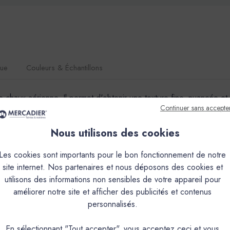
que
Couleurs & Échantillons
de chaux aérienne. Il permet d'obtenir une texture fine, nuancée e
Continuer sans accepte
tion de décors multiples: taloché,écrasé et lissé.Sa nature en fait
s poudre à mélanger ou Pré-teinté) rend utilisable ou non le produi
Nous utilisons des cookies
ication déconseillée à l’extérieur pour les teintes suivantes
UME, FADA, FIGUIER, GOLF CLAIR, GRAND PIN, JOUBARBE
Les cookies sont importants pour le bon fonctionnement de notre
TREMPETTE.Teintes qui peuvent être utilisées à l’extérieur sau
site internet. Nos partenaires et nous déposons des cookies et
ABRUN, CAMIN, CANAILLE, CHAVANNE, FRIOUL, GIBASSIER, 
utilisons des informations non sensibles de votre appareil pour
améliorer notre site et afficher des publicités et contenus
personnalisés.
PRODUIT
En sélectionnant "Tout accepter", vous acceptez ceci et vous