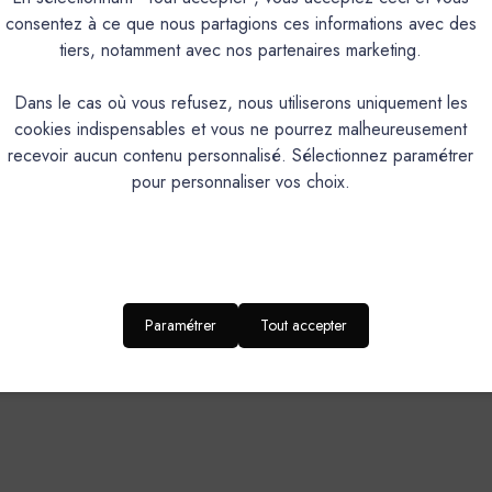
consentez à ce que nous partagions ces informations avec des
Enduit de finition naturel et éc
tiers, notamment avec nos partenaires marketing.
Intérieur/Extérieur
Dans le cas où vous refusez, nous utiliserons uniquement les
Texture fine, nuancée.
cookies indispensables et vous ne pourrez malheureusement
Perméabilité à la vapeur d'eau, très bonne tenue aux U.V,naturellement bacté
recevoir aucun contenu personnalisé. Sélectionnez paramétrer
pour personnaliser vos choix.
57
Application façile
Mélange à faire sur chantie
Platoir, couteau, taloche ép
Paramétrer
Tout accepter
DOMAINES D’APPLICATION-SUPPORT