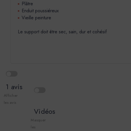
Plâtre
Enduit poussiéreux
Vieille peinture
Le support doit être sec, sain, dur et cohésif
1 avis
Afficher
les avis
5
Vidéos
Je n'ai pas encore utilisé le produit mais ça a l'air de
Masquer
bon...
les
Publié par John H. le 28.03.23