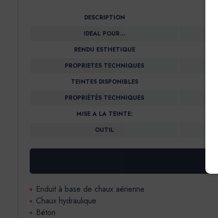
DESCRIPTION
IDEAL POUR…
RENDU ESTHETIQUE
PROPRIETES TECHNIQUES
TEINTES DISPONIBLES
PROPRIÉTÉS TECHNIQUES
MISE A LA TEINTE:
OUTIL
Enduit à base de chaux aérienne
Chaux hydraulique
Béton