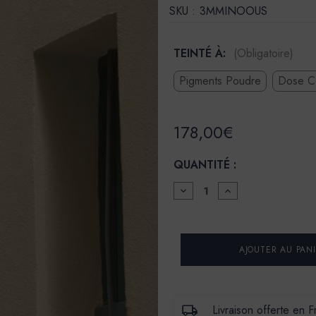
SKU :
3MMINOOUS
TEINTÉ À:
(Obligatoire)
Pigments Poudre
Dose C
178,00€
QUANTITÉ :
DIMINUER
AUGMENTER
LA
LA
QUANTITÉ
QUANTITÉ
POUR
POUR
ENDUIT
ENDUIT
DE
DE
CHAUX
CHAUX
NATURELLES
NATURELLES
-
-
MINÉRAL
MINÉRAL
000
000
Livraison offerte en 
-
-