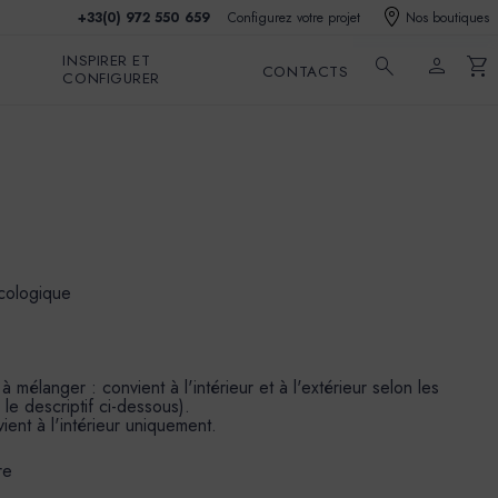
+33(0) 972 550 659
Configurez votre projet
Nos boutiques
INSPIRER ET
search
person
shopping_cart
CONTACTS
CONFIGURER
écologique
mélanger : convient à l'intérieur et à l'extérieur selon les
 le descriptif ci-dessous).
ient à l'intérieur uniquement.
re