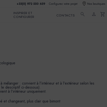
+33(0) 972 550 659
Configurez votre projet
Nos boutiques
INSPIRER ET
search
person
shopping_cart
CONTACTS
CONFIGURER
écologique
mélanger : convient à l'intérieur et à l'extérieur selon les
 le descriptif ci-dessous).
ient à l'intérieur uniquement.
sé et changeant, plus clair que bimont