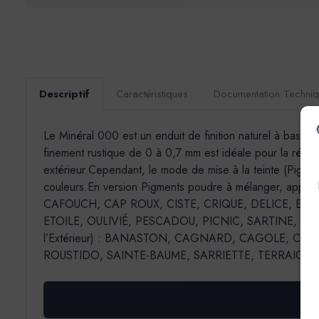
Descriptif
Caractéristiques
Documentation Techni
Le Minéral 000 est un enduit de finition naturel à base 
finement rustique de 0 à 0,7 mm est idéale pour la réalisa
extérieur.Cependant, le mode de mise à la teinte (Pigment
couleurs.En version Pigments poudre à mélanger, appl
CAFOUCH, CAP ROUX, CISTE, CRIQUE, DELICE, EC
ETOILE, OULIVIÉ, PESCADOU, PICNIC, SARTINE, SORMIOU, 
l’Extérieur) : BANASTON, CAGNARD, CAGOLE, CAL
ROUSTIDO, SAINTE-BAUME, SARRIETTE, TERRAIO.