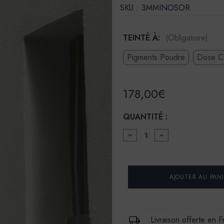
SKU :
3MMINOSOR
TEINTÉ À:
(Obligatoire)
Pigments Poudre
Dose C
178,00€
QUANTITÉ :
DIMINUER
AUGMENTER
LA
LA
QUANTITÉ
QUANTITÉ
POUR
POUR
ENDUIT
ENDUIT
DE
DE
CHAUX
CHAUX
NATURELLES
NATURELLES
-
-
MINÉRAL
MINÉRAL
000
000
Livraison offerte en 
-
-