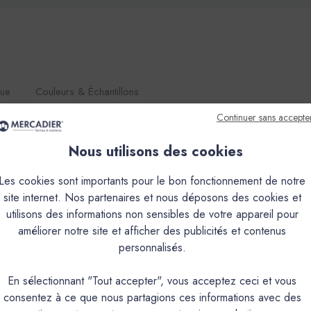
que
Couleurs & Échantillons
Continuer sans accepte
de chaux aérienne. Il permet d'obtenir une texture fine, nuancée e
tion de décors multiples: taloché,écrasé et lissé.Sa nature en fait
Nous utilisons des cookies
s poudre à mélanger ou Pré-teinté) rend utilisable ou non le produi
Les cookies sont importants pour le bon fonctionnement de notre
ication déconseillée à l’extérieur pour les teintes suivantes
site internet. Nos partenaires et nous déposons des cookies et
UME, FADA, FIGUIER, GOLF CLAIR, GRAND PIN, JOUBARBE
utilisons des informations non sensibles de votre appareil pour
TREMPETTE.Teintes qui peuvent être utilisées à l’extérieur sau
améliorer notre site et afficher des publicités et contenus
ABRUN, CAMIN, CANAILLE, CHAVANNE, FRIOUL, GIBASSIER, 
personnalisés.
En sélectionnant "Tout accepter", vous acceptez ceci et vous
PRODUIT
consentez à ce que nous partagions ces informations avec des