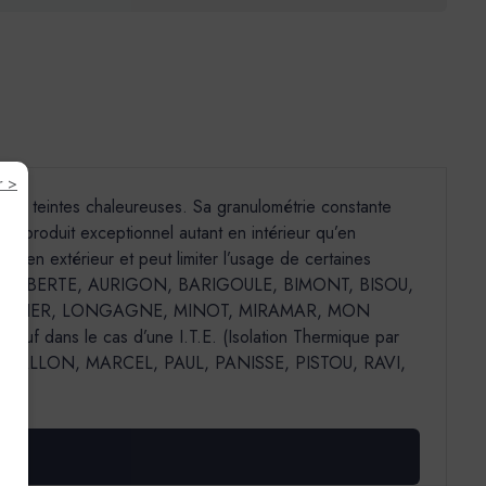
r >
t des teintes chaleureuses. Sa granulométrie constante
 un produit exceptionnel autant en intérieur qu’en
t en extérieur et peut limiter l’usage de certaines
 : AGAVE, ALBERTE, AURIGON, BARIGOULE, BIMONT, BISOU,
, LAURIER, LONGAGNE, MINOT, MIRAMAR, MON
f dans le cas d’une I.T.E. (Isolation Thermique par
MALLON, MARCEL, PAUL, PANISSE, PISTOU, RAVI,