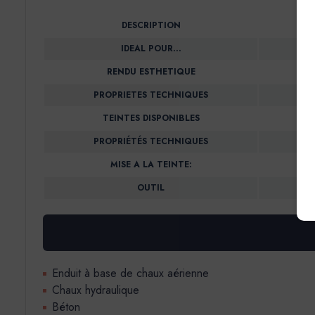
DESCRIPTION
IDEAL POUR…
RENDU ESTHETIQUE
PROPRIETES TECHNIQUES
TEINTES DISPONIBLES
PROPRIÉTÉS TECHNIQUES
MISE A LA TEINTE:
OUTIL
Enduit à base de chaux aérienne
Chaux hydraulique
Béton