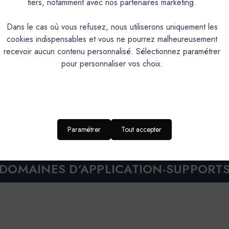
tiers, notamment avec nos partenaires marketing.
Enduit de finition naturel et éc
Dans le cas où vous refusez, nous utiliserons uniquement les
Intérieur
cookies indispensables et vous ne pourrez malheureusement
recevoir aucun contenu personnalisé. Sélectionnez paramétrer
Texture fine, nuancée.
pour personnaliser vos choix.
Perméabilité à la vapeur d'eau, très bonne tenue aux U.V,naturellement bacté
85
Application façile
Pate pigmentaire (pré-teinté
Paramétrer
Tout accepter
Platoir, couteau, taloche ép
DOMAINES D’APPLICATION-SUPPORT