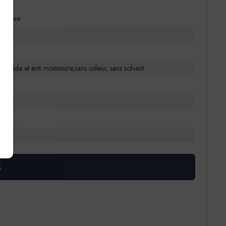
ologique
ricide et anti moisissure,sans odeur, sans solvant.
).
onge
S